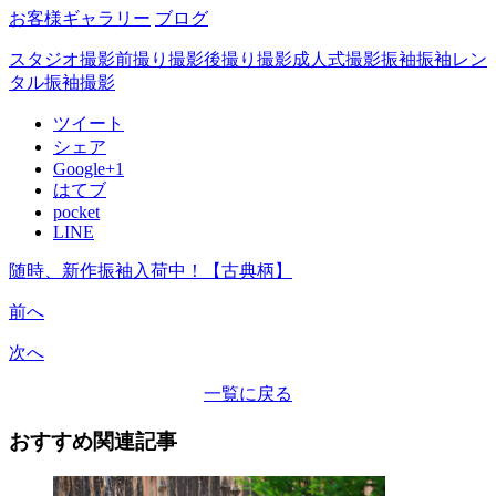
お客様ギャラリー
ブログ
スタジオ撮影
前撮り撮影
後撮り撮影
成人式撮影
振袖
振袖レン
タル
振袖撮影
ツイート
シェア
Google+1
はてブ
pocket
LINE
随時、新作振袖入荷中！【古典柄】
前へ
次へ
一覧に戻る
おすすめ関連記事