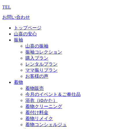
TEL
お問い合わせ
トップページ
山喜の安心
振袖
山喜の振袖
振袖コレクション
購入プラン
レンタルプラン
ママ振りプラン
お客様の声
着物
着物販売
今月のイベント＆ご奉仕品
浴衣（ゆかた）
着物クリーニング
着付け料金
着物リメイク
着物コンシェルジュ