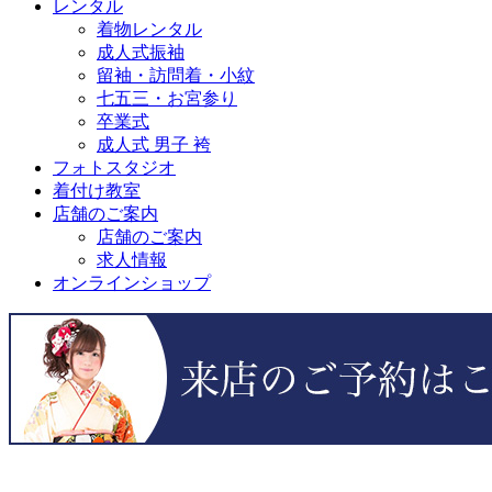
レンタル
着物レンタル
成人式振袖
留袖・訪問着・小紋
七五三・お宮参り
卒業式
成人式 男子 袴
フォトスタジオ
着付け教室
店舗のご案内
店舗のご案内
求人情報
オンラインショップ