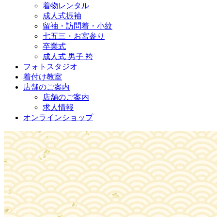
着物レンタル
成人式振袖
留袖・訪問着・小紋
七五三・お宮参り
卒業式
成人式 男子 袴
フォトスタジオ
着付け教室
店舗のご案内
店舗のご案内
求人情報
オンラインショップ