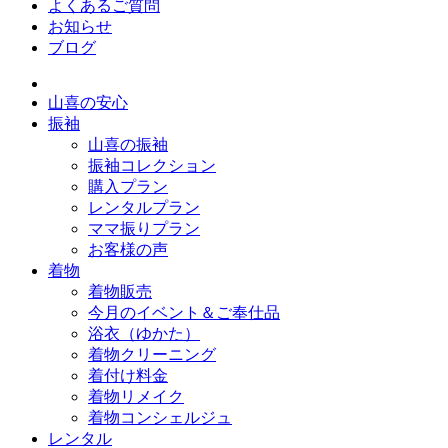
よくあるご質問
お知らせ
ブログ
山喜の安心
振袖
山喜の振袖
振袖コレクション
購入プラン
レンタルプラン
ママ振りプラン
お客様の声
着物
着物販売
今月のイベント＆ご奉仕品
浴衣（ゆかた）
着物クリーニング
着付け料金
着物リメイク
着物コンシェルジュ
レンタル