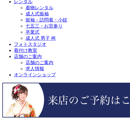
レンタル
着物レンタル
成人式振袖
留袖・訪問着・小紋
七五三・お宮参り
卒業式
成人式 男子 袴
フォトスタジオ
着付け教室
店舗のご案内
店舗のご案内
求人情報
オンラインショップ