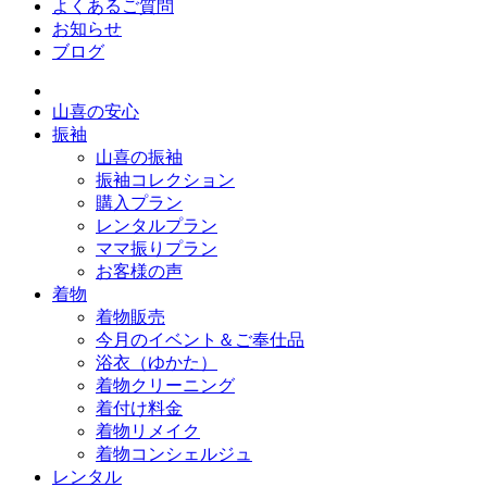
よくあるご質問
お知らせ
ブログ
山喜の安心
振袖
山喜の振袖
振袖コレクション
購入プラン
レンタルプラン
ママ振りプラン
お客様の声
着物
着物販売
今月のイベント＆ご奉仕品
浴衣（ゆかた）
着物クリーニング
着付け料金
着物リメイク
着物コンシェルジュ
レンタル