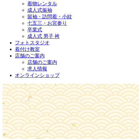
着物レンタル
成人式振袖
留袖・訪問着・小紋
七五三・お宮参り
卒業式
成人式 男子 袴
フォトスタジオ
着付け教室
店舗のご案内
店舗のご案内
求人情報
オンラインショップ