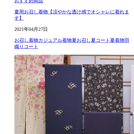
おすすめ商品
夏用お召し着物【涼やかな透け感でオシャレに着れま
す】
2021年04月27日
お召し着物
カジュアル着物
夏お召し
夏コート
夏着物
羽
織りコート