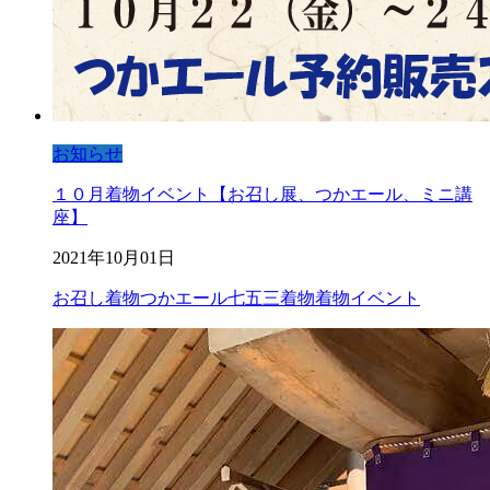
お知らせ
１０月着物イベント【お召し展、つかエール、ミニ講
座】
2021年10月01日
お召し着物
つかエール
七五三着物
着物イベント