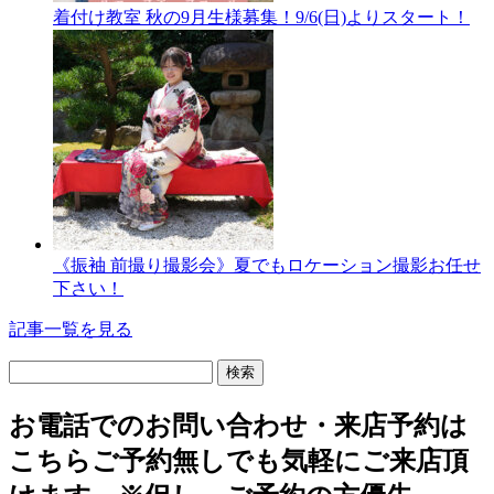
着付け教室 秋の9月生様募集！9/6(日)よりスタート！
《振袖 前撮り撮影会》夏でもロケーション撮影お任せ
下さい！
記事一覧を見る
検
索:
お電話でのお問い合わせ・
来店予約は
こちら
ご予約無しでも気軽にご来店頂