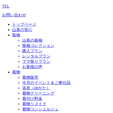
TEL
お問い合わせ
トップページ
山喜の安心
振袖
山喜の振袖
振袖コレクション
購入プラン
レンタルプラン
ママ振りプラン
お客様の声
着物
着物販売
今月のイベント＆ご奉仕品
浴衣（ゆかた）
着物クリーニング
着付け料金
着物リメイク
着物コンシェルジュ