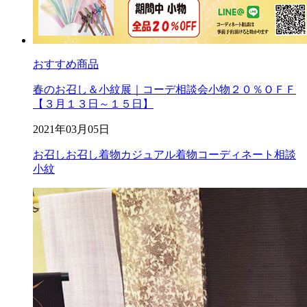
おすすめ商品
春のお召し＆小紋展｜コーデ相談会小物２０％ＯＦＦ
【３月１３日～１５日】
2021年03月05日
お召し
お召し着物
カジュアル着物
コーディネート相談
小紋