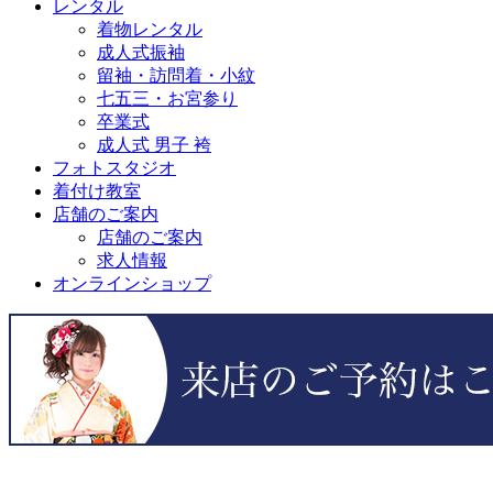
レンタル
着物レンタル
成人式振袖
留袖・訪問着・小紋
七五三・お宮参り
卒業式
成人式 男子 袴
フォトスタジオ
着付け教室
店舗のご案内
店舗のご案内
求人情報
オンラインショップ