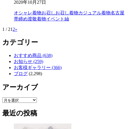
2020年10月27日
オシャレ着物
お召し
お召し着物
カジュアル着物
名古屋
帯締め
渡敬
着物イベント
紬
1 / 2
1
2
»
カテゴリー
おすすめ商品 (638)
お知らせ (259)
お客様ギャラリー (366)
ブログ
(2,298)
アーカイブ
ア
ー
最近の投稿
カ
イ
ブ