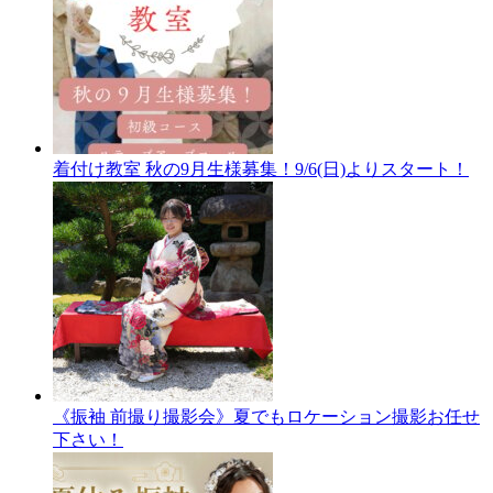
着付け教室 秋の9月生様募集！9/6(日)よりスタート！
《振袖 前撮り撮影会》夏でもロケーション撮影お任せ
下さい！