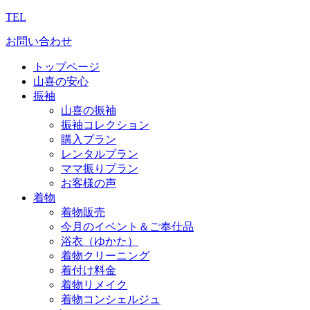
TEL
お問い合わせ
トップページ
山喜の安心
振袖
山喜の振袖
振袖コレクション
購入プラン
レンタルプラン
ママ振りプラン
お客様の声
着物
着物販売
今月のイベント＆ご奉仕品
浴衣（ゆかた）
着物クリーニング
着付け料金
着物リメイク
着物コンシェルジュ