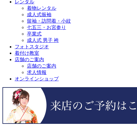
レンタル
着物レンタル
成人式振袖
留袖・訪問着・小紋
七五三・お宮参り
卒業式
成人式 男子 袴
フォトスタジオ
着付け教室
店舗のご案内
店舗のご案内
求人情報
オンラインショップ