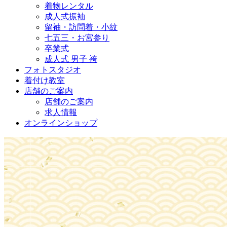
着物レンタル
成人式振袖
留袖・訪問着・小紋
七五三・お宮参り
卒業式
成人式 男子 袴
フォトスタジオ
着付け教室
店舗のご案内
店舗のご案内
求人情報
オンラインショップ