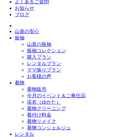
よくあるご質問
お知らせ
ブログ
山喜の安心
振袖
山喜の振袖
振袖コレクション
購入プラン
レンタルプラン
ママ振りプラン
お客様の声
着物
着物販売
今月のイベント＆ご奉仕品
浴衣（ゆかた）
着物クリーニング
着付け料金
着物リメイク
着物コンシェルジュ
レンタル