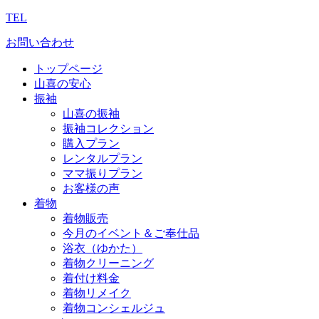
TEL
お問い合わせ
トップページ
山喜の安心
振袖
山喜の振袖
振袖コレクション
購入プラン
レンタルプラン
ママ振りプラン
お客様の声
着物
着物販売
今月のイベント＆ご奉仕品
浴衣（ゆかた）
着物クリーニング
着付け料金
着物リメイク
着物コンシェルジュ