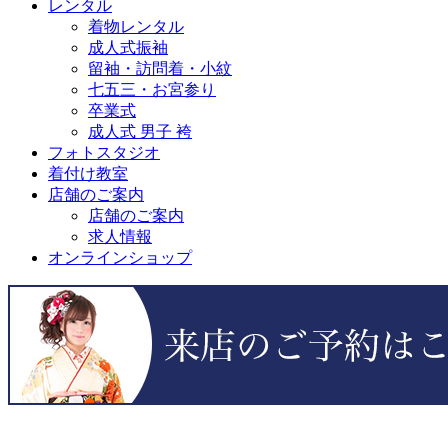
レンタル
着物レンタル
成人式振袖
留袖・訪問着・小紋
七五三・お宮参り
卒業式
成人式 男子 袴
フォトスタジオ
着付け教室
店舗のご案内
店舗のご案内
求人情報
オンラインショップ