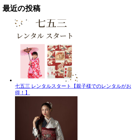
ー
最近の投稿
カ
イ
ブ
七五三 レンタルスタート【親子様でのレンタルがお
得！】