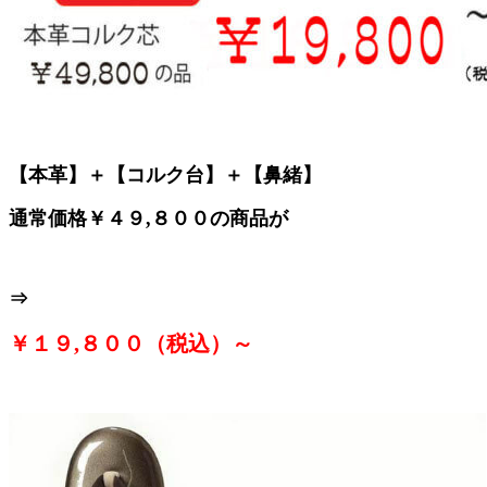
【本革】＋【コルク台】＋【鼻緒】
通常価格￥４９,８００の商品が
⇒
￥１９,８００（税込）～