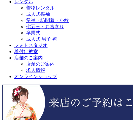
レンタル
着物レンタル
成人式振袖
留袖・訪問着・小紋
七五三・お宮参り
卒業式
成人式 男子 袴
フォトスタジオ
着付け教室
店舗のご案内
店舗のご案内
求人情報
オンラインショップ