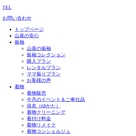
TEL
お問い合わせ
トップページ
山喜の安心
振袖
山喜の振袖
振袖コレクション
購入プラン
レンタルプラン
ママ振りプラン
お客様の声
着物
着物販売
今月のイベント＆ご奉仕品
浴衣（ゆかた）
着物クリーニング
着付け料金
着物リメイク
着物コンシェルジュ