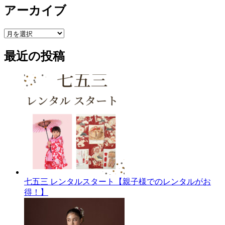
アーカイブ
ア
ー
最近の投稿
カ
イ
ブ
七五三 レンタルスタート【親子様でのレンタルがお
得！】