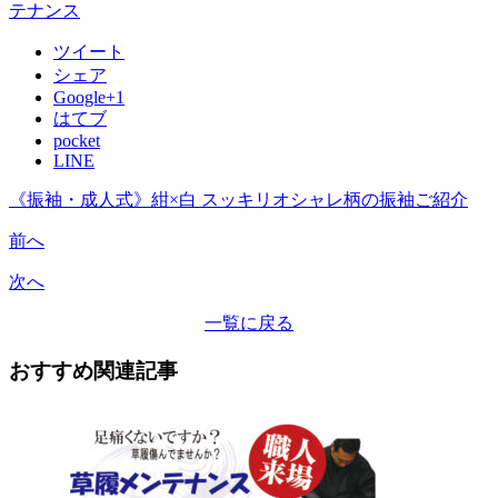
テナンス
ツイート
シェア
Google+1
はてブ
pocket
LINE
《振袖・成人式》紺×白 スッキリオシャレ柄の振袖ご紹介
前へ
次へ
一覧に戻る
おすすめ関連記事