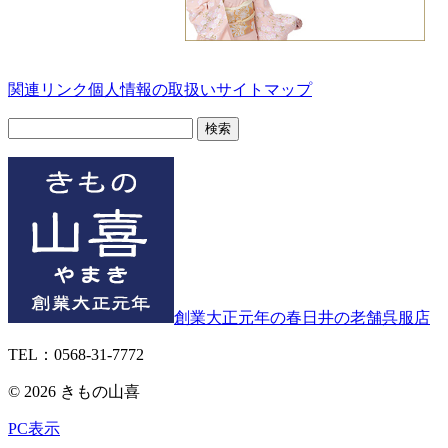
関連リンク
個人情報の取扱い
サイトマップ
検
索:
創業大正元年の春日井の老舗呉服店
TEL：0568-31-7772
© 2026 きもの山喜
PC表示