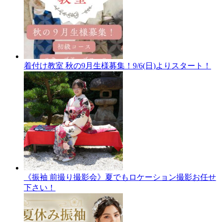
着付け教室 秋の9月生様募集！9/6(日)よりスタート！
《振袖 前撮り撮影会》夏でもロケーション撮影お任せ
下さい！