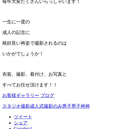
毎年大変たくさんいらっしゃいます！
一生に一度の
成人の記念に
格好良い袴姿で撮影されるのは
いかがでしょうか！
衣装、撮影、着付け、お写真と
すべてお任せ頂けます！！
お客様ギャラリー
ブログ
スタジオ撮影
成人式
撮影のみ
男子
男子袴
袴
ツイート
シェア
Google+1