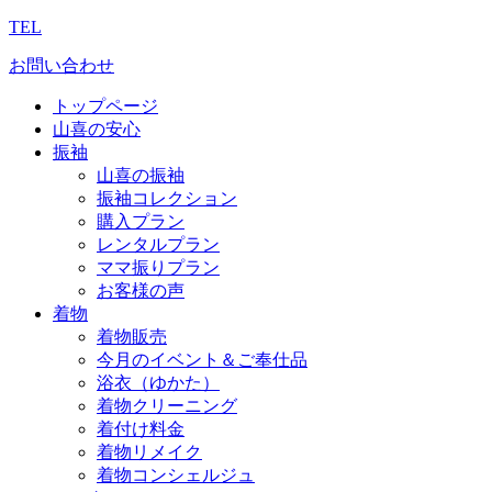
TEL
お問い合わせ
トップページ
山喜の安心
振袖
山喜の振袖
振袖コレクション
購入プラン
レンタルプラン
ママ振りプラン
お客様の声
着物
着物販売
今月のイベント＆ご奉仕品
浴衣（ゆかた）
着物クリーニング
着付け料金
着物リメイク
着物コンシェルジュ