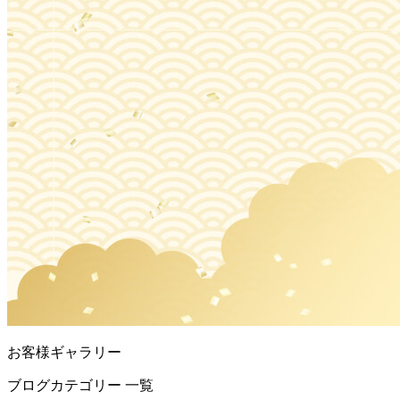
お客様ギャラリー
ブログカテゴリー 一覧