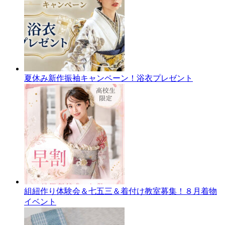
夏休み新作振袖キャンペーン！浴衣プレゼント
組紐作り体験会＆七五三＆着付け教室募集！８月着物
イベント