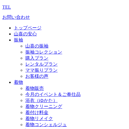
TEL
お問い合わせ
トップページ
山喜の安心
振袖
山喜の振袖
振袖コレクション
購入プラン
レンタルプラン
ママ振りプラン
お客様の声
着物
着物販売
今月のイベント＆ご奉仕品
浴衣（ゆかた）
着物クリーニング
着付け料金
着物リメイク
着物コンシェルジュ