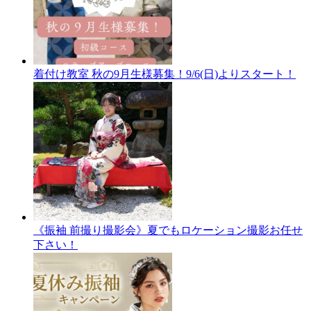
着付け教室 秋の9月生様募集！9/6(日)よりスタート！
《振袖 前撮り撮影会》夏でもロケーション撮影お任せ
下さい！