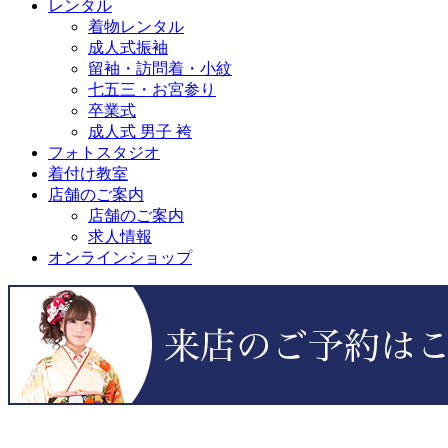
レンタル
着物レンタル
成人式振袖
留袖・訪問着・小紋
七五三・お宮参り
卒業式
成人式 男子 袴
フォトスタジオ
着付け教室
店舗のご案内
店舗のご案内
求人情報
オンラインショップ