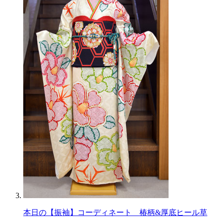
本日の【振袖】コーディネート 椿柄&厚底ヒール草