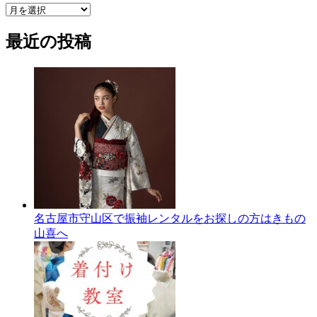
ア
ー
最近の投稿
カ
イ
ブ
名古屋市守山区で振袖レンタルをお探しの方はきもの
山喜へ