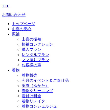
TEL
お問い合わせ
トップページ
山喜の安心
振袖
山喜の振袖
振袖コレクション
購入プラン
レンタルプラン
ママ振りプラン
お客様の声
着物
着物販売
今月のイベント＆ご奉仕品
浴衣（ゆかた）
着物クリーニング
着付け料金
着物リメイク
着物コンシェルジュ