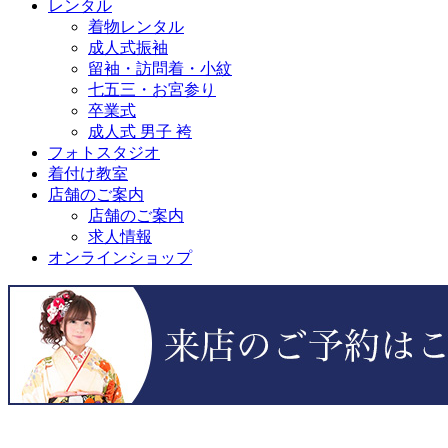
レンタル
着物レンタル
成人式振袖
留袖・訪問着・小紋
七五三・お宮参り
卒業式
成人式 男子 袴
フォトスタジオ
着付け教室
店舗のご案内
店舗のご案内
求人情報
オンラインショップ