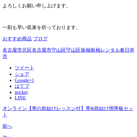
よろしくお願い申し上げます。
一刻も早い収束を祈っております。
おすすめ商品
ブログ
名古屋市北区
名古屋市守山区
守山区
振袖
振袖レンタル
春日井
市
ツイート
シェア
Google+1
はてブ
pocket
LINE
オンライン【帯の前結びレッスン付】帯&前結び用帯板セッ
ト
前へ