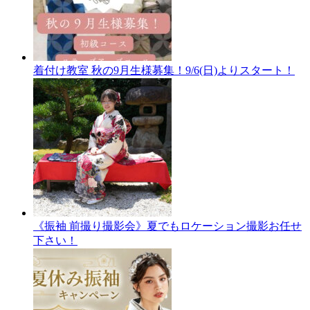
着付け教室 秋の9月生様募集！9/6(日)よりスタート！
《振袖 前撮り撮影会》夏でもロケーション撮影お任せ
下さい！