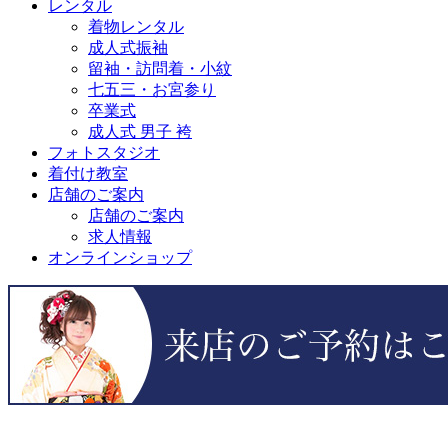
レンタル
着物レンタル
成人式振袖
留袖・訪問着・小紋
七五三・お宮参り
卒業式
成人式 男子 袴
フォトスタジオ
着付け教室
店舗のご案内
店舗のご案内
求人情報
オンラインショップ