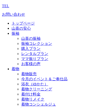
TEL
お問い合わせ
トップページ
山喜の安心
振袖
山喜の振袖
振袖コレクション
購入プラン
レンタルプラン
ママ振りプラン
お客様の声
着物
着物販売
今月のイベント＆ご奉仕品
浴衣（ゆかた）
着物クリーニング
着付け料金
着物リメイク
着物コンシェルジュ