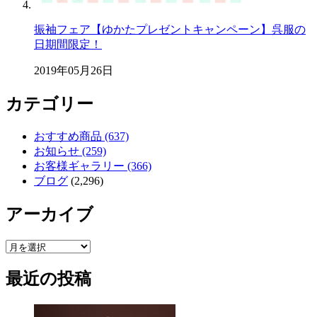
振袖フェア【ゆかたプレゼントキャンペーン】呉服の
日期間限定！
2019年05月26日
カテゴリー
おすすめ商品 (637)
お知らせ (259)
お客様ギャラリー (366)
ブログ
(2,296)
アーカイブ
ア
ー
最近の投稿
カ
イ
ブ