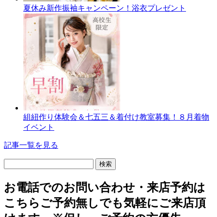
夏休み新作振袖キャンペーン！浴衣プレゼント
組紐作り体験会＆七五三＆着付け教室募集！８月着物
イベント
記事一覧を見る
検
索:
お電話でのお問い合わせ・
来店予約は
こちら
ご予約無しでも気軽にご来店頂