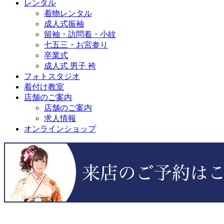
レンタル
着物レンタル
成人式振袖
留袖・訪問着・小紋
七五三・お宮参り
卒業式
成人式 男子 袴
フォトスタジオ
着付け教室
店舗のご案内
店舗のご案内
求人情報
オンラインショップ