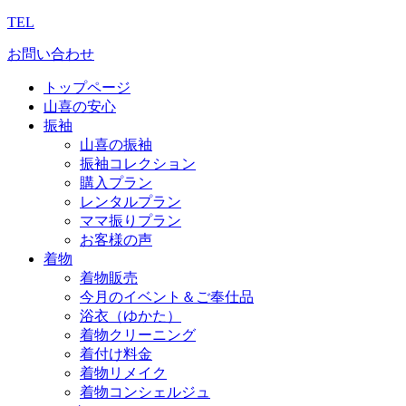
TEL
お問い合わせ
トップページ
山喜の安心
振袖
山喜の振袖
振袖コレクション
購入プラン
レンタルプラン
ママ振りプラン
お客様の声
着物
着物販売
今月のイベント＆ご奉仕品
浴衣（ゆかた）
着物クリーニング
着付け料金
着物リメイク
着物コンシェルジュ