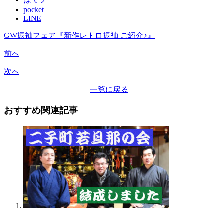
pocket
LINE
GW振袖フェア『新作レトロ振袖 ご紹介♪』
前へ
次へ
一覧に戻る
おすすめ関連記事