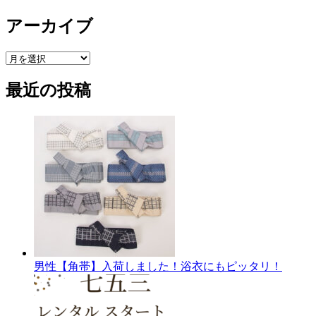
アーカイブ
ア
ー
最近の投稿
カ
イ
ブ
男性【角帯】入荷しました！浴衣にもピッタリ！