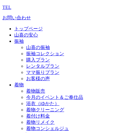
TEL
お問い合わせ
トップページ
山喜の安心
振袖
山喜の振袖
振袖コレクション
購入プラン
レンタルプラン
ママ振りプラン
お客様の声
着物
着物販売
今月のイベント＆ご奉仕品
浴衣（ゆかた）
着物クリーニング
着付け料金
着物リメイク
着物コンシェルジュ