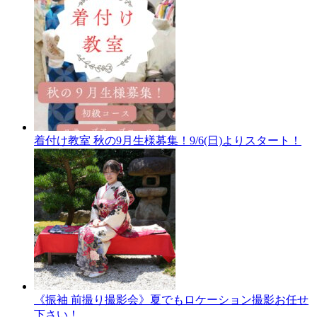
着付け教室 秋の9月生様募集！9/6(日)よりスタート！
《振袖 前撮り撮影会》夏でもロケーション撮影お任せ
下さい！