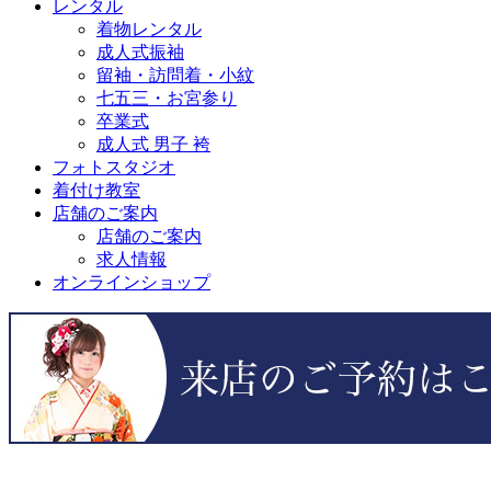
レンタル
着物レンタル
成人式振袖
留袖・訪問着・小紋
七五三・お宮参り
卒業式
成人式 男子 袴
フォトスタジオ
着付け教室
店舗のご案内
店舗のご案内
求人情報
オンラインショップ