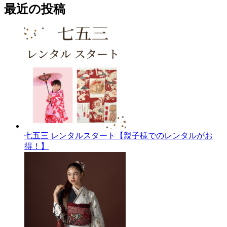
最近の投稿
カ
イ
ブ
七五三 レンタルスタート【親子様でのレンタルがお
得！】