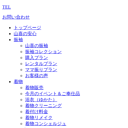
TEL
お問い合わせ
トップページ
山喜の安心
振袖
山喜の振袖
振袖コレクション
購入プラン
レンタルプラン
ママ振りプラン
お客様の声
着物
着物販売
今月のイベント＆ご奉仕品
浴衣（ゆかた）
着物クリーニング
着付け料金
着物リメイク
着物コンシェルジュ