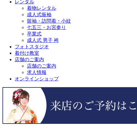
レンタル
着物レンタル
成人式振袖
留袖・訪問着・小紋
七五三・お宮参り
卒業式
成人式 男子 袴
フォトスタジオ
着付け教室
店舗のご案内
店舗のご案内
求人情報
オンラインショップ