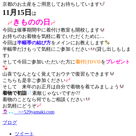
京都のお土産をご用意してお待ちしています
11月15日
は
きものの日
今回は催事期間中に着付け教室も開校します
お持ちのお着物を気軽に着ていただくために…
今回は
半幅帯の結び方
をメインにお教えします
半幅帯だけもって気軽にご参加ください
(貸し出しもしま
す)
そして今回ご参加いただいた方に
着付けDVD
を
プレゼント
山喜でなんとなく覚えておウチで復習もできます
こちらも是非ご参加ください
そして 来年のお正月は自分で着物を着てみましょう
着物で初詣
素敵じゃないですか??
着物のことなら何でもご相談ください
お気軽にどうぞ
>>529yamaki.com
ブログ
ツイート