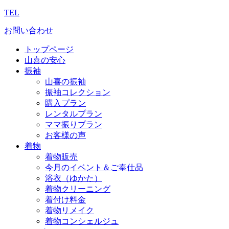
TEL
お問い合わせ
トップページ
山喜の安心
振袖
山喜の振袖
振袖コレクション
購入プラン
レンタルプラン
ママ振りプラン
お客様の声
着物
着物販売
今月のイベント＆ご奉仕品
浴衣（ゆかた）
着物クリーニング
着付け料金
着物リメイク
着物コンシェルジュ