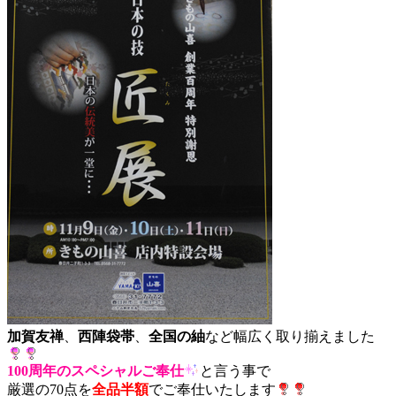
加賀友禅
、
西陣袋帯
、
全国の紬
など幅広く取り揃えました
100周年のスペシャルご奉仕
と言う事で
厳選の70点を
全品半額
でご奉仕いたします