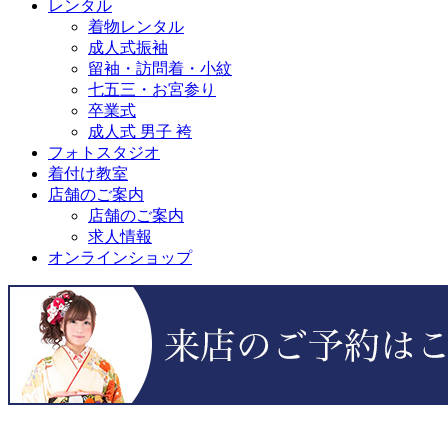
レンタル
着物レンタル
成人式振袖
留袖・訪問着・小紋
七五三・お宮参り
卒業式
成人式 男子 袴
フォトスタジオ
着付け教室
店舗のご案内
店舗のご案内
求人情報
オンラインショップ