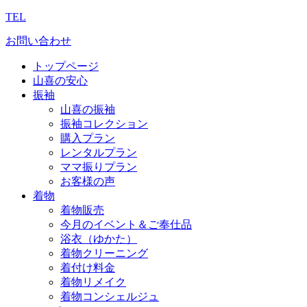
TEL
お問い合わせ
トップページ
山喜の安心
振袖
山喜の振袖
振袖コレクション
購入プラン
レンタルプラン
ママ振りプラン
お客様の声
着物
着物販売
今月のイベント＆ご奉仕品
浴衣（ゆかた）
着物クリーニング
着付け料金
着物リメイク
着物コンシェルジュ