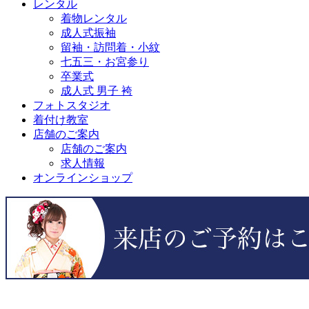
レンタル
着物レンタル
成人式振袖
留袖・訪問着・小紋
七五三・お宮参り
卒業式
成人式 男子 袴
フォトスタジオ
着付け教室
店舗のご案内
店舗のご案内
求人情報
オンラインショップ