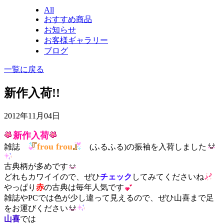
All
おすすめ商品
お知らせ
お客様ギャラリー
ブログ
一覧に戻る
新作入荷!!
2012年11月04日
新作入荷
frou frou
雑誌
(ふるふる)の振袖を入荷しました
古典柄が多めです
どれもカワイイので、ぜひ
チェック
してみてくださいね
やっぱり
赤
の古典は毎年人気です
雑誌やPCでは色が少し違って見えるので、ぜひ山喜まで足
をお運びください
山喜
では