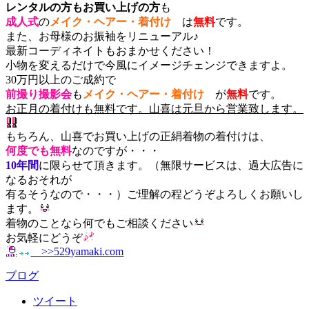
レンタルの方
もお買い上げの方
も
成人式
の
メイク・ヘアー・着付け
は
無料
です。
また、お母様のお振袖をリニューアル♪
最新コーディネイトもおまかせください！
小物を変えるだけで今風にイメージチェンジできますよ。
30万円以上のご成約で
前撮り撮影会
も
メイク・ヘアー・着付け
が
無料
です。
お正月の着付けも無料です。山喜は元旦から営業致します。
もちろん、山喜でお買い上げの正絹着物の着付けは、
何度でも無料
なのですが・・・
10年間
に限らせて頂きます。（無限サービスは、過大広告に
なるおそれが
有るそうなので・・・）ご理解の程どうぞよろしくお願いし
ます。
着物のことなら何でもご相談ください
お気軽にどうぞ
>>529yamaki.com
ブログ
ツイート