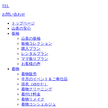
TEL
お問い合わせ
トップページ
山喜の安心
振袖
山喜の振袖
振袖コレクション
購入プラン
レンタルプラン
ママ振りプラン
お客様の声
着物
着物販売
今月のイベント＆ご奉仕品
浴衣（ゆかた）
着物クリーニング
着付け料金
着物リメイク
着物コンシェルジュ