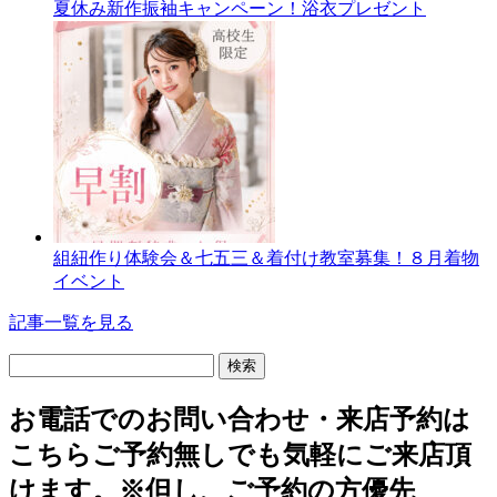
夏休み新作振袖キャンペーン！浴衣プレゼント
組紐作り体験会＆七五三＆着付け教室募集！８月着物
イベント
記事一覧を見る
検
索:
お電話でのお問い合わせ・
来店予約は
こちら
ご予約無しでも気軽にご来店頂
けます。
※但し、ご予約の方優先