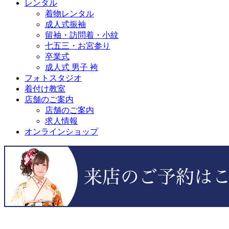
レンタル
着物レンタル
成人式振袖
留袖・訪問着・小紋
七五三・お宮参り
卒業式
成人式 男子 袴
フォトスタジオ
着付け教室
店舗のご案内
店舗のご案内
求人情報
オンラインショップ