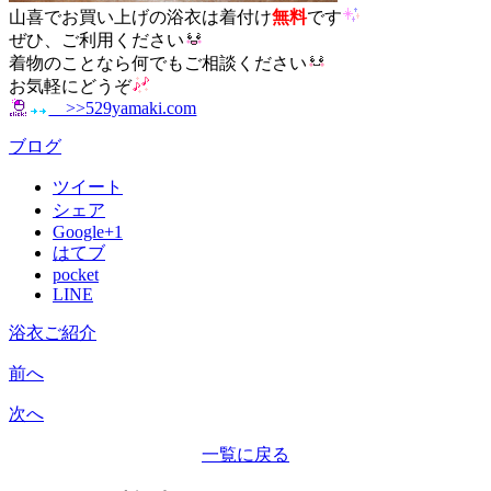
山喜でお買い上げの浴衣は着付け
無料
です
ぜひ、ご利用ください
着物のことなら何でもご相談ください
お気軽にどうぞ
>>529yamaki.com
ブログ
ツイート
シェア
Google+1
はてブ
pocket
LINE
浴衣ご紹介
前へ
次へ
一覧に戻る