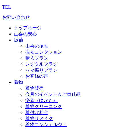
TEL
お問い合わせ
トップページ
山喜の安心
振袖
山喜の振袖
振袖コレクション
購入プラン
レンタルプラン
ママ振りプラン
お客様の声
着物
着物販売
今月のイベント＆ご奉仕品
浴衣（ゆかた）
着物クリーニング
着付け料金
着物リメイク
着物コンシェルジュ