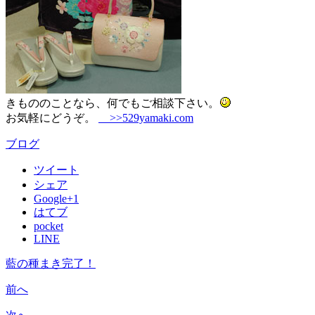
きもののことなら、何でもご相談下さい。
お気軽にどうぞ。
>>529yamaki.com
ブログ
ツイート
シェア
Google+1
はてブ
pocket
LINE
藍の種まき完了！
前へ