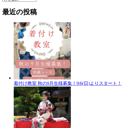
ー
最近の投稿
カ
イ
ブ
着付け教室 秋の9月生様募集！9/6(日)よりスタート！