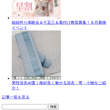
組紐作り体験会＆七五三＆着付け教室募集！８月着物
イベント
男性浴衣40選｜格好良く魅せる浴衣・帯・小物をご紹
介！
記事一覧を見る
検