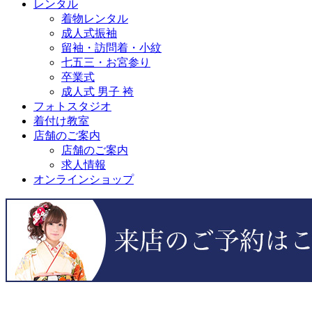
レンタル
着物レンタル
成人式振袖
留袖・訪問着・小紋
七五三・お宮参り
卒業式
成人式 男子 袴
フォトスタジオ
着付け教室
店舗のご案内
店舗のご案内
求人情報
オンラインショップ