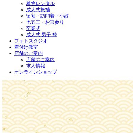
着物レンタル
成人式振袖
留袖・訪問着・小紋
七五三・お宮参り
卒業式
成人式 男子 袴
フォトスタジオ
着付け教室
店舗のご案内
店舗のご案内
求人情報
オンラインショップ