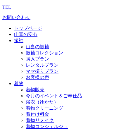
TEL
お問い合わせ
トップページ
山喜の安心
振袖
山喜の振袖
振袖コレクション
購入プラン
レンタルプラン
ママ振りプラン
お客様の声
着物
着物販売
今月のイベント＆ご奉仕品
浴衣（ゆかた）
着物クリーニング
着付け料金
着物リメイク
着物コンシェルジュ