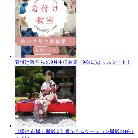
着付け教室 秋の9月生様募集！9/6(日)よりスタート！
《振袖 前撮り撮影会》夏でもロケーション撮影お任せ
下さい！