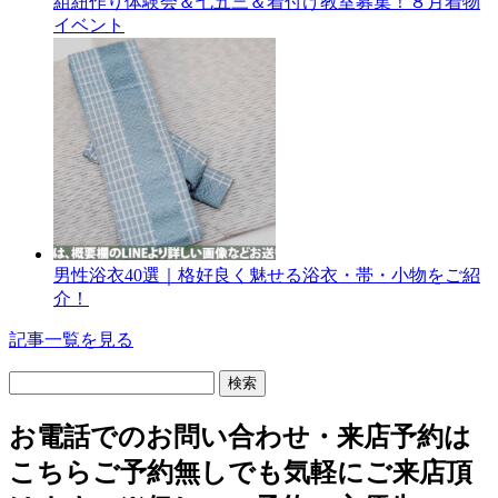
組紐作り体験会＆七五三＆着付け教室募集！８月着物
イベント
男性浴衣40選｜格好良く魅せる浴衣・帯・小物をご紹
介！
記事一覧を見る
検
索:
お電話でのお問い合わせ・
来店予約は
こちら
ご予約無しでも気軽にご来店頂