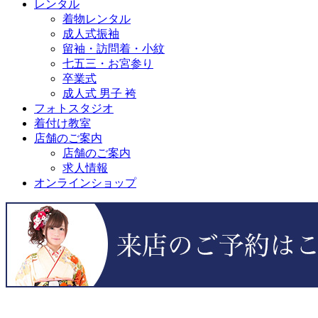
レンタル
着物レンタル
成人式振袖
留袖・訪問着・小紋
七五三・お宮参り
卒業式
成人式 男子 袴
フォトスタジオ
着付け教室
店舗のご案内
店舗のご案内
求人情報
オンラインショップ