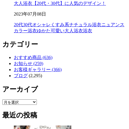
大人浴衣【20代・30代】に人気のデザイン！
2023年07月08日
20代
30代
オシャレ
くすみ系
ナチュラル浴衣
ニュアンス
カラー浴衣
ゆかた
可愛い
大人浴衣
浴衣
カテゴリー
おすすめ商品 (636)
お知らせ (259)
お客様ギャラリー (366)
ブログ
(2,295)
アーカイブ
ア
ー
最近の投稿
カ
イ
ブ