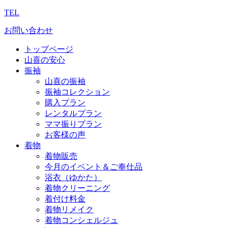
TEL
お問い合わせ
トップページ
山喜の安心
振袖
山喜の振袖
振袖コレクション
購入プラン
レンタルプラン
ママ振りプラン
お客様の声
着物
着物販売
今月のイベント＆ご奉仕品
浴衣（ゆかた）
着物クリーニング
着付け料金
着物リメイク
着物コンシェルジュ