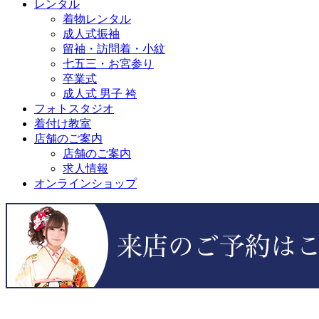
レンタル
着物レンタル
成人式振袖
留袖・訪問着・小紋
七五三・お宮参り
卒業式
成人式 男子 袴
フォトスタジオ
着付け教室
店舗のご案内
店舗のご案内
求人情報
オンラインショップ