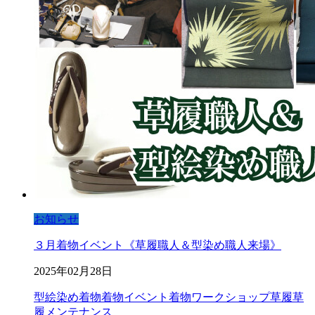
お知らせ
３月着物イベント《草履職人＆型染め職人来場》
2025年02月28日
型絵染め
着物
着物イベント
着物ワークショップ
草履
草
履メンテナンス