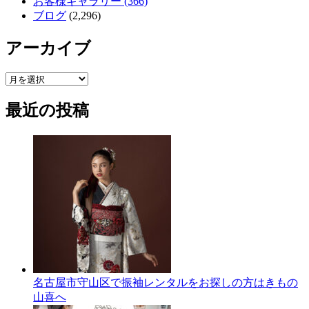
お客様ギャラリー (366)
ブログ
(2,296)
アーカイブ
ア
ー
最近の投稿
カ
イ
ブ
名古屋市守山区で振袖レンタルをお探しの方はきもの
山喜へ