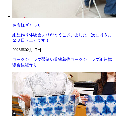
お客様ギャラリー
組紐作り体験会ありがとうございました！次回は３月
２８日（土）です！
2026年02月17日
ワークショップ
帯締め
着物
着物ワークショップ
組紐体
験会
組紐作り