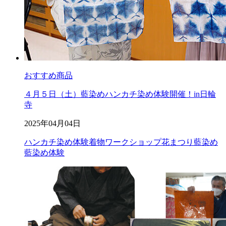
おすすめ商品
４月５日（土）藍染めハンカチ染め体験開催！in日輪
寺
2025年04月04日
ハンカチ染め体験
着物ワークショップ
花まつり
藍染め
藍染め体験