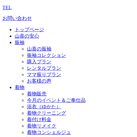
TEL
お問い合わせ
トップページ
山喜の安心
振袖
山喜の振袖
振袖コレクション
購入プラン
レンタルプラン
ママ振りプラン
お客様の声
着物
着物販売
今月のイベント＆ご奉仕品
浴衣（ゆかた）
着物クリーニング
着付け料金
着物リメイク
着物コンシェルジュ