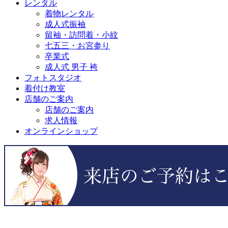
レンタル
着物レンタル
成人式振袖
留袖・訪問着・小紋
七五三・お宮参り
卒業式
成人式 男子 袴
フォトスタジオ
着付け教室
店舗のご案内
店舗のご案内
求人情報
オンラインショップ