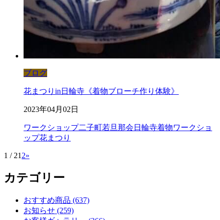
ブログ
花まつりin日輪寺《着物ブローチ作り体験》
2023年04月02日
ワークショップ
二子町若旦那会
日輪寺
着物ワークショ
ップ
花まつり
1 / 2
1
2
»
カテゴリー
おすすめ商品 (637)
お知らせ (259)