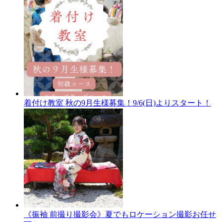
着付け教室 秋の9月生様募集！9/6(日)よりスタート！
《振袖 前撮り撮影会》夏でもロケーション撮影お任せ