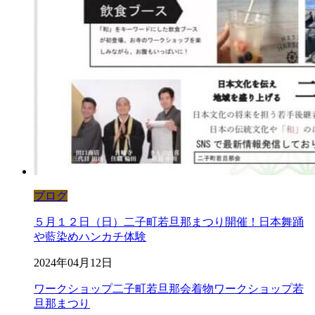
ブログ
５月１２日（日）二子町若旦那まつり開催！日本舞踊
や藍染めハンカチ体験
2024年04月12日
ワークショップ
二子町若旦那会
着物ワークショップ
若
旦那まつり