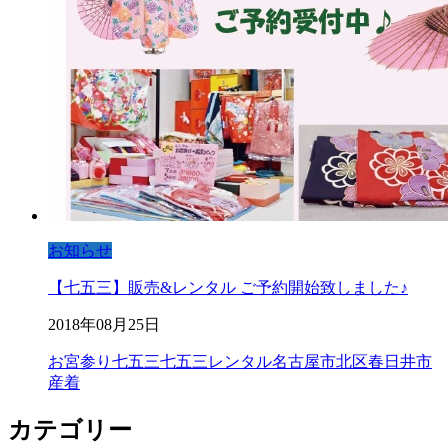
お知らせ
【七五三】販売&レンタル ご予約開始致しました♪
2018年08月25日
お宮参り
七五三
七五三レンタル
名古屋市北区
春日井市
産着
カテゴリー