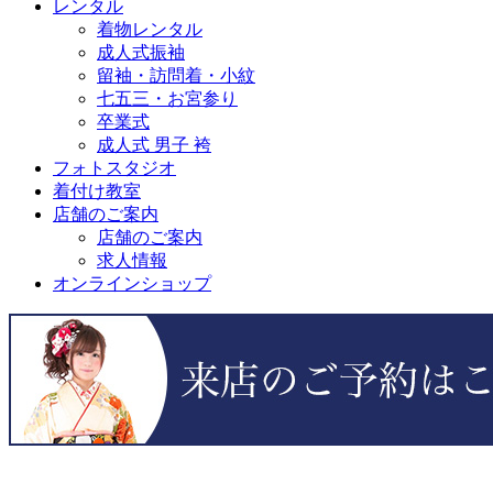
レンタル
着物レンタル
成人式振袖
留袖・訪問着・小紋
七五三・お宮参り
卒業式
成人式 男子 袴
フォトスタジオ
着付け教室
店舗のご案内
店舗のご案内
求人情報
オンラインショップ