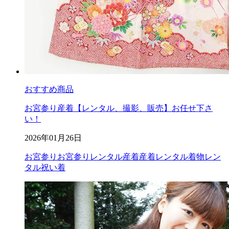
おすすめ商品
お宮参り産着【レンタル、撮影、販売】お任せ下さ
い！
2026年01月26日
お宮参り
お宮参りレンタル
産着
産着レンタル
着物レン
タル
祝い着