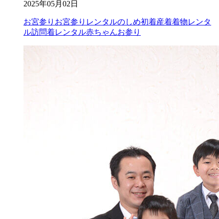
2025年05月02日
お宮参り
お宮参りレンタル
のしめ
初着
産着
着物レンタ
ル
訪問着レンタル
赤ちゃんお参り