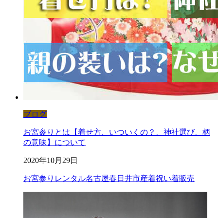
ブログ
お宮参りとは【着せ方、いついくの？、神社選び、柄
の意味】について
2020年10月29日
お宮参り
レンタル
名古屋
春日井市
産着
祝い着
販売