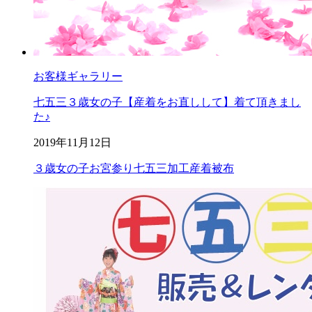
お客様ギャラリー
七五三３歳女の子【産着をお直しして】着て頂きまし
た♪
2019年11月12日
３歳女の子
お宮参り
七五三
加工
産着
被布