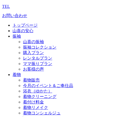
TEL
お問い合わせ
トップページ
山喜の安心
振袖
山喜の振袖
振袖コレクション
購入プラン
レンタルプラン
ママ振りプラン
お客様の声
着物
着物販売
今月のイベント＆ご奉仕品
浴衣（ゆかた）
着物クリーニング
着付け料金
着物リメイク
着物コンシェルジュ