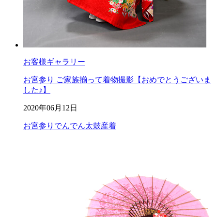
お客様ギャラリー
お宮参り ご家族揃って着物撮影【おめでとうございま
した♪】
2020年06月12日
お宮参り
でんでん太鼓
産着