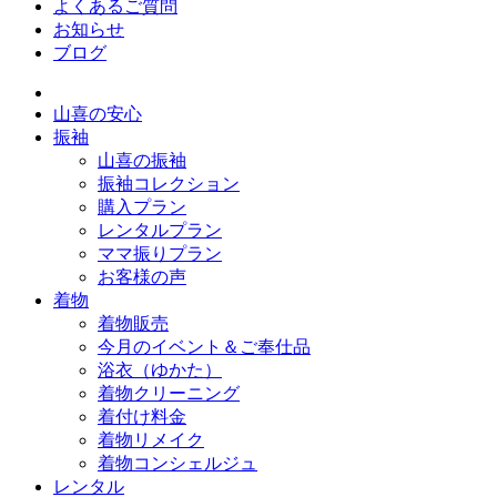
よくあるご質問
お知らせ
ブログ
山喜の安心
振袖
山喜の振袖
振袖コレクション
購入プラン
レンタルプラン
ママ振りプラン
お客様の声
着物
着物販売
今月のイベント＆ご奉仕品
浴衣（ゆかた）
着物クリーニング
着付け料金
着物リメイク
着物コンシェルジュ
レンタル