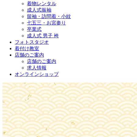
着物レンタル
成人式振袖
留袖・訪問着・小紋
七五三・お宮参り
卒業式
成人式 男子 袴
フォトスタジオ
着付け教室
店舗のご案内
店舗のご案内
求人情報
オンラインショップ