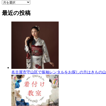
ア
ー
最近の投稿
カ
イ
ブ
名古屋市守山区で振袖レンタルをお探しの方はきもの山