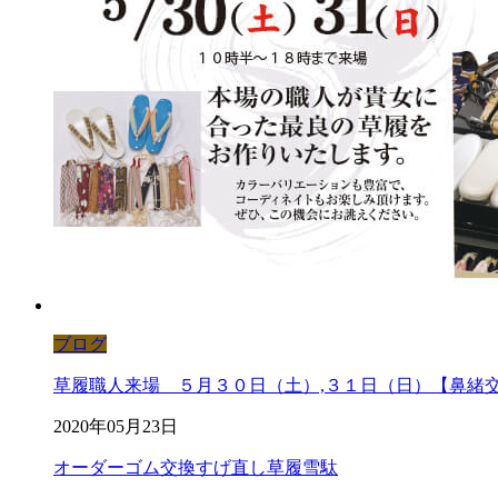
ブログ
草履職人来場 ５月３０日（土）,３１日（日）【鼻緒
2020年05月23日
オーダー
ゴム交換
すげ直し
草履
雪駄