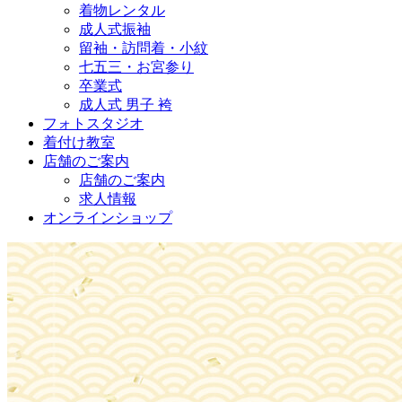
着物レンタル
成人式振袖
留袖・訪問着・小紋
七五三・お宮参り
卒業式
成人式 男子 袴
フォトスタジオ
着付け教室
店舗のご案内
店舗のご案内
求人情報
オンラインショップ