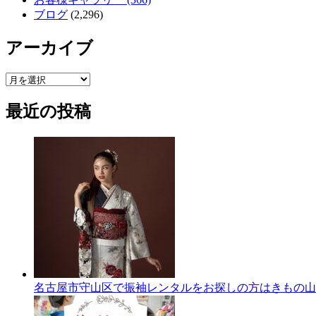
ブログ
(2,296)
アーカイブ
ア
ー
最近の投稿
カ
イ
ブ
名古屋市守山区で振袖レンタルをお探しの方はきもの山