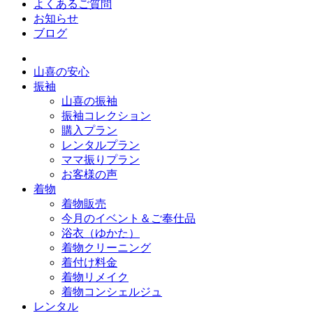
よくあるご質問
お知らせ
ブログ
山喜の安心
振袖
山喜の振袖
振袖コレクション
購入プラン
レンタルプラン
ママ振りプラン
お客様の声
着物
着物販売
今月のイベント＆ご奉仕品
浴衣（ゆかた）
着物クリーニング
着付け料金
着物リメイク
着物コンシェルジュ
レンタル