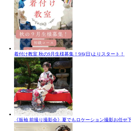
着付け教室 秋の9月生様募集！9/6(日)よりスタート！
《振袖 前撮り撮影会》夏でもロケーション撮影お任せ