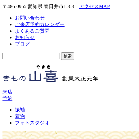
〒486-0955 愛知県 春日井市1-3-3
アクセスMAP
お問い合わせ
ご来店予約カレンダー
よくあるご質問
お知らせ
ブログ
検
索:
来店
予約
振袖
着物
フォトスタジオ