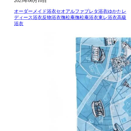
2025年06月10日
オーダーメイド浴衣
セオアルファ
プレタ浴衣
ゆかた
レ
ディース浴衣
反物浴衣
撫松庵
撫松庵浴衣
東レ
浴衣
高級
浴衣