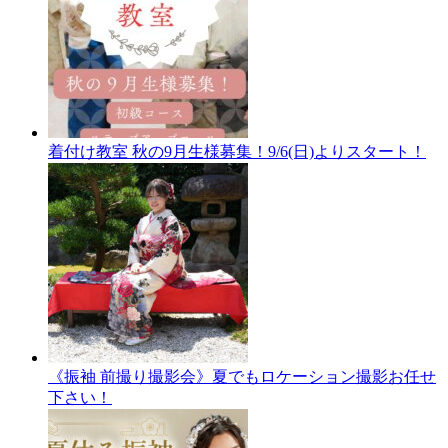
着付け教室 秋の9月生様募集！9/6(日)よりスタート！
《振袖 前撮り撮影会》夏でもロケーション撮影お任せ
下さい！