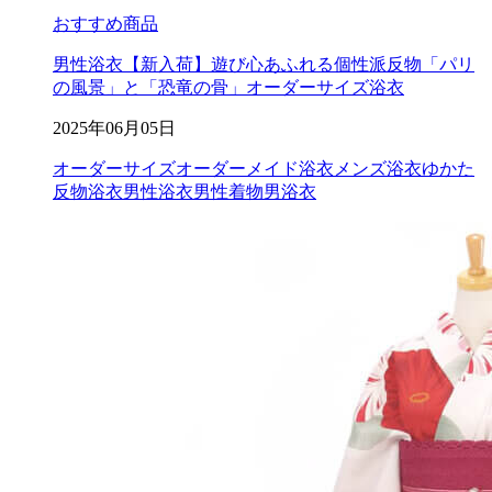
おすすめ商品
男性浴衣【新入荷】遊び心あふれる個性派反物「パリ
の風景」と「恐竜の骨」オーダーサイズ浴衣
2025年06月05日
オーダーサイズ
オーダーメイド浴衣
メンズ浴衣
ゆかた
反物
浴衣
男性浴衣
男性着物
男浴衣