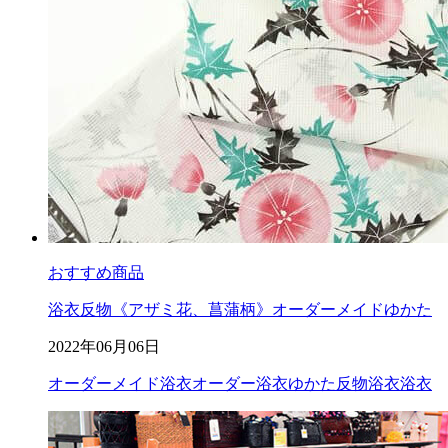
おすすめ商品
浴衣反物《アザミ花、菖蒲柄》オーダーメイドゆかた
2022年06月06日
オーダーメイド浴衣
オーダー浴衣
ゆかた
反物浴衣
浴衣