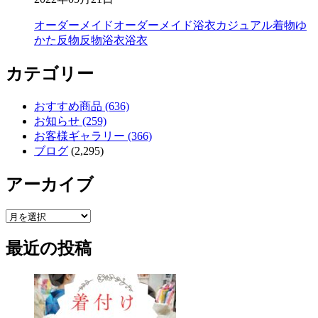
オーダーメイド
オーダーメイド浴衣
カジュアル着物
ゆ
かた
反物
反物浴衣
浴衣
カテゴリー
おすすめ商品 (636)
お知らせ (259)
お客様ギャラリー (366)
ブログ
(2,295)
アーカイブ
ア
ー
最近の投稿
カ
イ
ブ