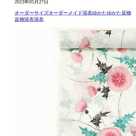
2023年05月27日
オーダーサイズ
オーダーメイド浴衣
ゆかた
ゆかた反物
反物浴衣
浴衣