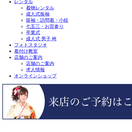
レンタル
着物レンタル
成人式振袖
留袖・訪問着・小紋
七五三・お宮参り
卒業式
成人式 男子 袴
フォトスタジオ
着付け教室
店舗のご案内
店舗のご案内
求人情報
オンラインショップ