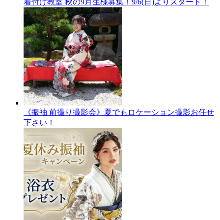
着付け教室 秋の9月生様募集！9/6(日)よりスタート！
《振袖 前撮り撮影会》夏でもロケーション撮影お任せ
下さい！