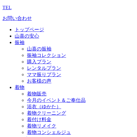
TEL
お問い合わせ
トップページ
山喜の安心
振袖
山喜の振袖
振袖コレクション
購入プラン
レンタルプラン
ママ振りプラン
お客様の声
着物
着物販売
今月のイベント＆ご奉仕品
浴衣（ゆかた）
着物クリーニング
着付け料金
着物リメイク
着物コンシェルジュ