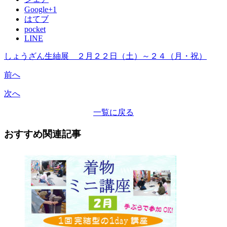
Google+1
はてブ
pocket
LINE
しょうざん生紬展 ２月２２日（土）～２４（月・祝）
前へ
次へ
一覧に戻る
おすすめ関連記事