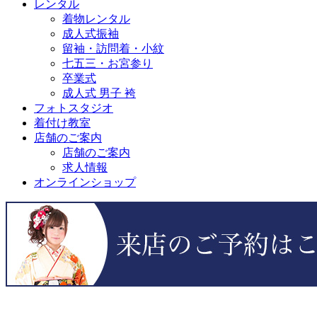
レンタル
着物レンタル
成人式振袖
留袖・訪問着・小紋
七五三・お宮参り
卒業式
成人式 男子 袴
フォトスタジオ
着付け教室
店舗のご案内
店舗のご案内
求人情報
オンラインショップ