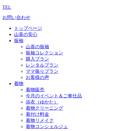
TEL
お問い合わせ
トップページ
山喜の安心
振袖
山喜の振袖
振袖コレクション
購入プラン
レンタルプラン
ママ振りプラン
お客様の声
着物
着物販売
今月のイベント＆ご奉仕品
浴衣（ゆかた）
着物クリーニング
着付け料金
着物リメイク
着物コンシェルジュ