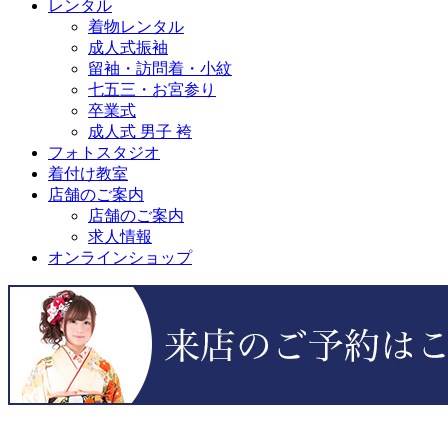
レンタル
着物レンタル
成人式振袖
留袖・訪問着・小紋
七五三・お宮参り
卒業式
成人式 男子 袴
フォトスタジオ
着付け教室
店舗のご案内
店舗のご案内
求人情報
オンラインショップ