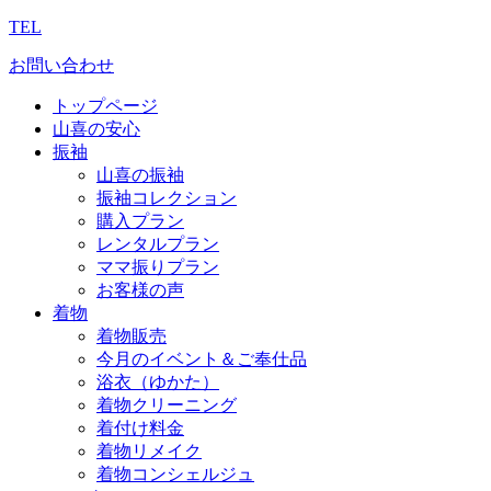
TEL
お問い合わせ
トップページ
山喜の安心
振袖
山喜の振袖
振袖コレクション
購入プラン
レンタルプラン
ママ振りプラン
お客様の声
着物
着物販売
今月のイベント＆ご奉仕品
浴衣（ゆかた）
着物クリーニング
着付け料金
着物リメイク
着物コンシェルジュ