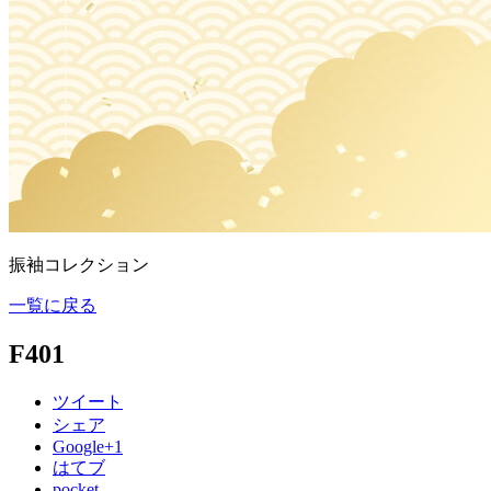
振袖コレクション
一覧に戻る
F401
ツイート
シェア
Google+1
はてブ
pocket