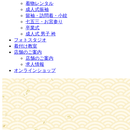
着物レンタル
成人式振袖
留袖・訪問着・小紋
七五三・お宮参り
卒業式
成人式 男子 袴
フォトスタジオ
着付け教室
店舗のご案内
店舗のご案内
求人情報
オンラインショップ