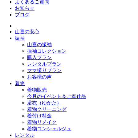
よくあるご質問
お知らせ
ブログ
山喜の安心
振袖
山喜の振袖
振袖コレクション
購入プラン
レンタルプラン
ママ振りプラン
お客様の声
着物
着物販売
今月のイベント＆ご奉仕品
浴衣（ゆかた）
着物クリーニング
着付け料金
着物リメイク
着物コンシェルジュ
レンタル