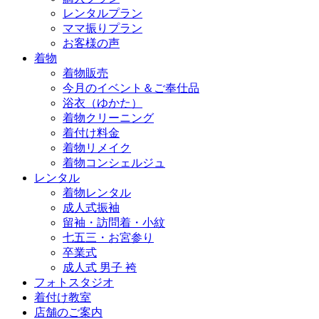
レンタルプラン
ママ振りプラン
お客様の声
着物
着物販売
今月のイベント＆ご奉仕品
浴衣（ゆかた）
着物クリーニング
着付け料金
着物リメイク
着物コンシェルジュ
レンタル
着物レンタル
成人式振袖
留袖・訪問着・小紋
七五三・お宮参り
卒業式
成人式 男子 袴
フォトスタジオ
着付け教室
店舗のご案内