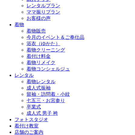
レンタルプラン
ママ振りプラン
お客様の声
着物
着物販売
今月のイベント＆ご奉仕品
浴衣（ゆかた）
着物クリーニング
着付け料金
着物リメイク
着物コンシェルジュ
レンタル
着物レンタル
成人式振袖
留袖・訪問着・小紋
七五三・お宮参り
卒業式
成人式 男子 袴
フォトスタジオ
着付け教室
店舗のご案内