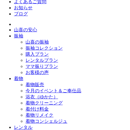
よくあるご質問
お知らせ
ブログ
山喜の安心
振袖
山喜の振袖
振袖コレクション
購入プラン
レンタルプラン
ママ振りプラン
お客様の声
着物
着物販売
今月のイベント＆ご奉仕品
浴衣（ゆかた）
着物クリーニング
着付け料金
着物リメイク
着物コンシェルジュ
レンタル