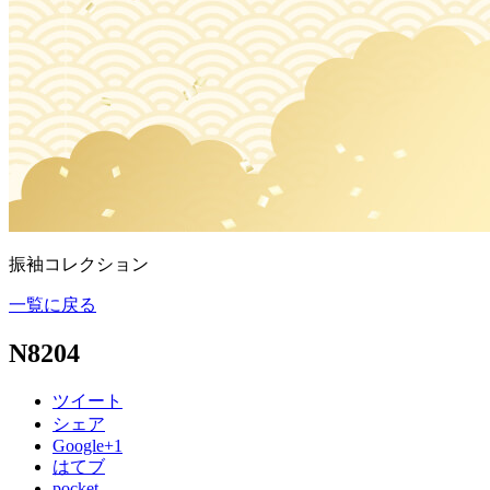
振袖コレクション
一覧に戻る
N8204
ツイート
シェア
Google+1
はてブ
pocket