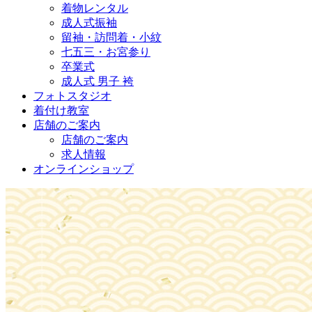
着物レンタル
成人式振袖
留袖・訪問着・小紋
七五三・お宮参り
卒業式
成人式 男子 袴
フォトスタジオ
着付け教室
店舗のご案内
店舗のご案内
求人情報
オンラインショップ