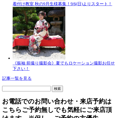
着付け教室 秋の9月生様募集！9/6(日)よりスタート！
《振袖 前撮り撮影会》夏でもロケーション撮影お任せ
下さい！
記事一覧を見る
検
索:
お電話でのお問い合わせ・
来店予約は
こちら
ご予約無しでも気軽にご来店頂