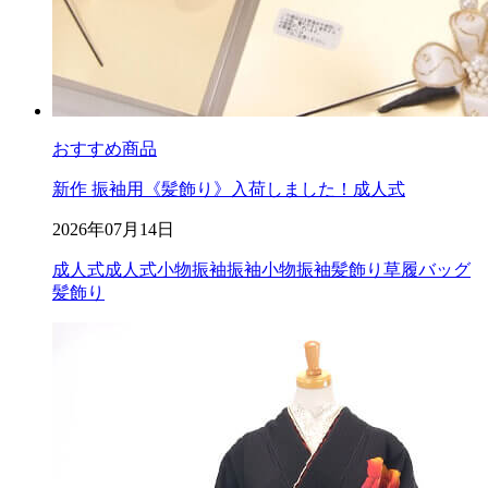
おすすめ商品
新作 振袖用《髪飾り》入荷しました！成人式
2026年07月14日
成人式
成人式小物
振袖
振袖小物
振袖髪飾り
草履バッグ
髪飾り