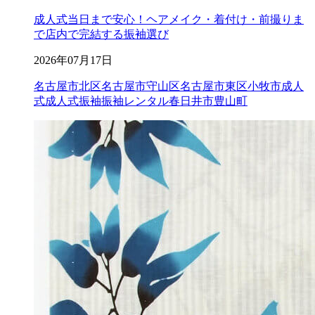
成人式当日まで安心！ヘアメイク・着付け・前撮りま
で店内で完結する振袖選び
2026年07月17日
名古屋市北区
名古屋市守山区
名古屋市東区
小牧市成人
式
成人式
振袖
振袖レンタル
春日井市
豊山町