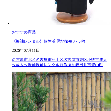
おすすめ商品
《振袖レンタル》個性派 黒地振袖 バラ柄
2026年07月11日
名古屋市北区
名古屋市守山区
名古屋市東区
小牧市成人
式
成人式
振袖
振袖レンタル
新作振袖
春日井市
豊山町