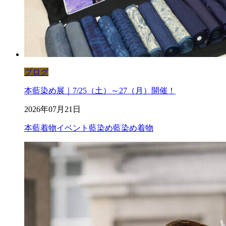
ブログ
本藍染め展｜7/25（土）～27（月）開催！
2026年07月21日
本藍
着物イベント
藍染め
藍染め着物