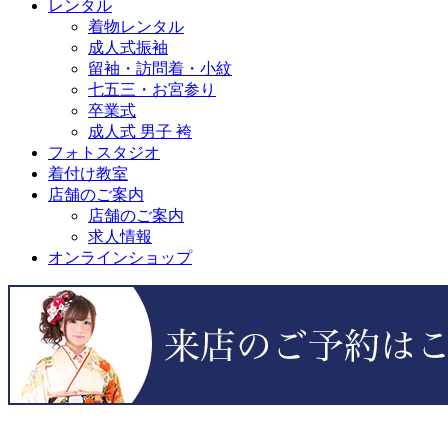
レンタル
着物レンタル
成人式振袖
留袖・訪問着・小紋
七五三・お宮参り
卒業式
成人式 男子 袴
フォトスタジオ
着付け教室
店舗のご案内
店舗のご案内
求人情報
オンラインショップ