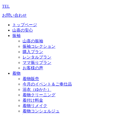
TEL
お問い合わせ
トップページ
山喜の安心
振袖
山喜の振袖
振袖コレクション
購入プラン
レンタルプラン
ママ振りプラン
お客様の声
着物
着物販売
今月のイベント＆ご奉仕品
浴衣（ゆかた）
着物クリーニング
着付け料金
着物リメイク
着物コンシェルジュ