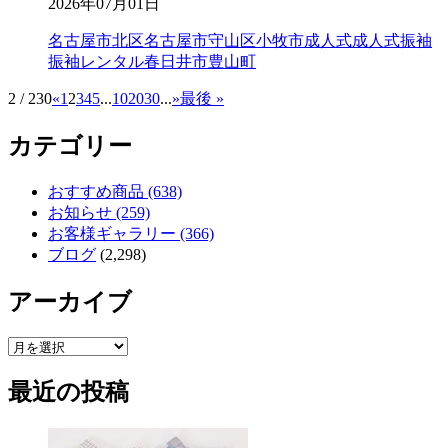
2026年07月01日
名古屋市北区
名古屋市守山区
小牧市成人式
成人式
振袖
振袖レンタル
春日井市
豊山町
2 / 230
«
1
2
3
4
5
...
10
20
30
...
»
最後 »
カテゴリー
おすすめ商品 (638)
お知らせ (259)
お客様ギャラリー (366)
ブログ
(2,298)
アーカイブ
ア
ー
最近の投稿
カ
イ
ブ