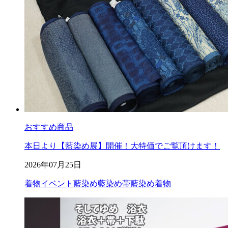
おすすめ商品
本日より【藍染め展】開催！大特価でご覧頂けます！
2026年07月25日
着物イベント
藍染め
藍染め帯
藍染め着物