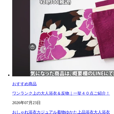
おすすめ商品
ワンランク上の大人浴衣＆反物｜一挙４０点ご紹介！
2026年07月23日
おしゃれ浴衣
カジュアル着物
ゆかた
上品浴衣
大人浴衣