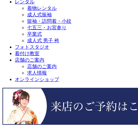
レンタル
着物レンタル
成人式振袖
留袖・訪問着・小紋
七五三・お宮参り
卒業式
成人式 男子 袴
フォトスタジオ
着付け教室
店舗のご案内
店舗のご案内
求人情報
オンラインショップ