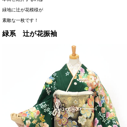
緑地に辻が花模様が
素敵な一枚です！
緑系 辻が花振袖