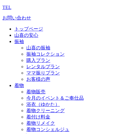
TEL
お問い合わせ
トップページ
山喜の安心
振袖
山喜の振袖
振袖コレクション
購入プラン
レンタルプラン
ママ振りプラン
お客様の声
着物
着物販売
今月のイベント＆ご奉仕品
浴衣（ゆかた）
着物クリーニング
着付け料金
着物リメイク
着物コンシェルジュ