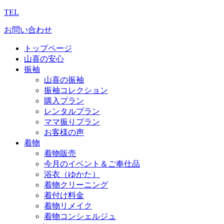
TEL
お問い合わせ
トップページ
山喜の安心
振袖
山喜の振袖
振袖コレクション
購入プラン
レンタルプラン
ママ振りプラン
お客様の声
着物
着物販売
今月のイベント＆ご奉仕品
浴衣（ゆかた）
着物クリーニング
着付け料金
着物リメイク
着物コンシェルジュ