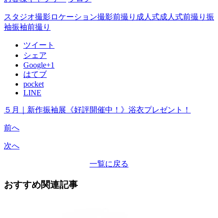
スタジオ撮影
ロケーション撮影
前撮り
成人式
成人式前撮り
振
袖
振袖前撮り
ツイート
シェア
Google+1
はてブ
pocket
LINE
５月｜新作振袖展《好評開催中！》浴衣プレゼント！
前へ
次へ
一覧に戻る
おすすめ関連記事