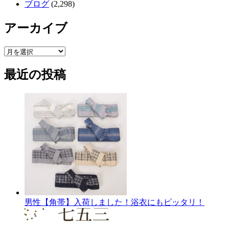
ブログ
(2,298)
アーカイブ
ア
ー
最近の投稿
カ
イ
ブ
男性【角帯】入荷しました！浴衣にもピッタリ！