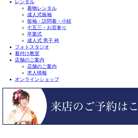
レンタル
着物レンタル
成人式振袖
留袖・訪問着・小紋
七五三・お宮参り
卒業式
成人式 男子 袴
フォトスタジオ
着付け教室
店舗のご案内
店舗のご案内
求人情報
オンラインショップ