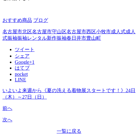
おすすめ商品
ブログ
名古屋市北区
名古屋市守山区
名古屋市西区
小牧市成人式
成人
式
振袖
振袖レンタル
新作振袖
春日井市
豊山町
ツイート
シェア
Google+1
はてブ
pocket
LINE
いよいよ来週から《夏の洗える着物展スタートです！》24日
（木）～27日（日）
前へ
次へ
一覧に戻る