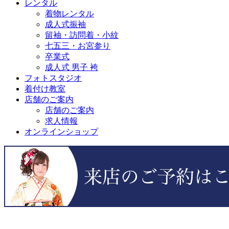
レンタル
着物レンタル
成人式振袖
留袖・訪問着・小紋
七五三・お宮参り
卒業式
成人式 男子 袴
フォトスタジオ
着付け教室
店舗のご案内
店舗のご案内
求人情報
オンラインショップ