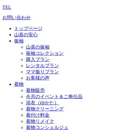
TEL
お問い合わせ
トップページ
山喜の安心
振袖
山喜の振袖
振袖コレクション
購入プラン
レンタルプラン
ママ振りプラン
お客様の声
着物
着物販売
今月のイベント＆ご奉仕品
浴衣（ゆかた）
着物クリーニング
着付け料金
着物リメイク
着物コンシェルジュ