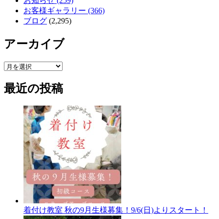
お知らせ (259)
お客様ギャラリー (366)
ブログ
(2,295)
アーカイブ
ア
ー
最近の投稿
カ
イ
ブ
着付け教室 秋の9月生様募集！9/6(日)よりスタート！