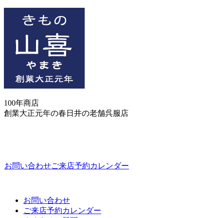
100年商店
創業大正元年の春日井の老舗呉服店
お問い合わせ
ご来店予約カレンダー
お問い合わせ
ご来店予約カレンダー