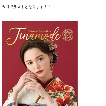
今月でラストとなります！！