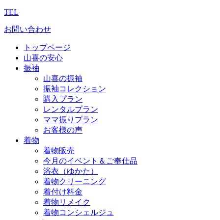
TEL
お問い合わせ
トップページ
山喜の安心
振袖
山喜の振袖
振袖コレクション
購入プラン
レンタルプラン
ママ振りプラン
お客様の声
着物
着物販売
今月のイベント＆ご奉仕品
浴衣（ゆかた）
着物クリーニング
着付け料金
着物リメイク
着物コンシェルジュ