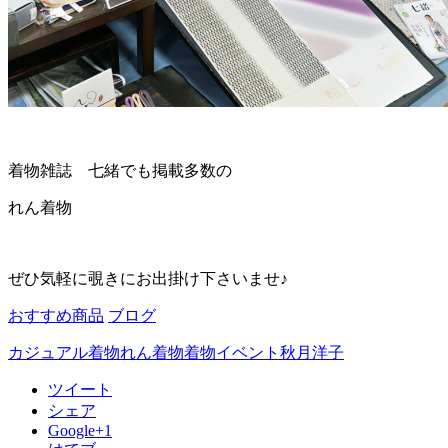
着物雑誌 七緒でも掲載多数の
れん着物
ぜひ気軽に覗きにお出掛け下さいませ♪
おすすめ商品
ブログ
カジュアル着物
れん
着物
着物イベント
秋月洋子
ツイート
シェア
Google+1