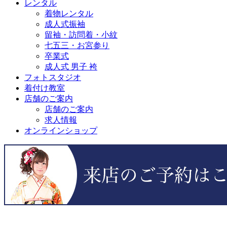
レンタル
着物レンタル
成人式振袖
留袖・訪問着・小紋
七五三・お宮参り
卒業式
成人式 男子 袴
フォトスタジオ
着付け教室
店舗のご案内
店舗のご案内
求人情報
オンラインショップ