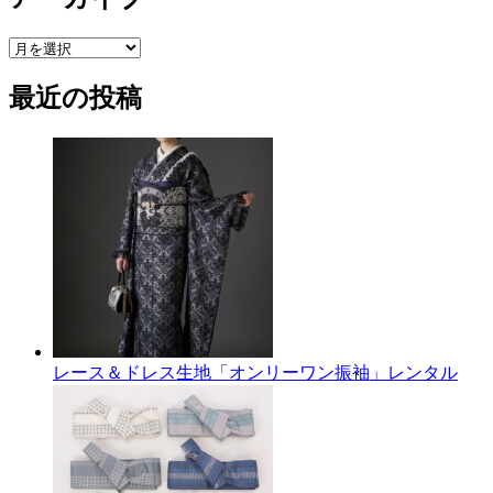
ア
ー
最近の投稿
カ
イ
ブ
レース＆ドレス生地「オンリーワン振袖」レンタル