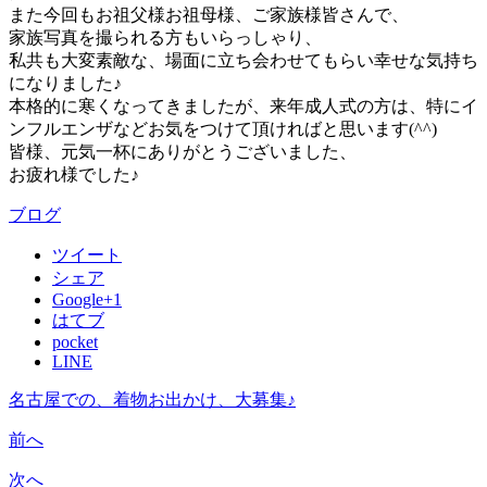
また今回もお祖父様お祖母様、ご家族様皆さんで、
家族写真を撮られる方もいらっしゃり、
私共も大変素敵な、場面に立ち会わせてもらい幸せな気持ち
になりました♪
本格的に寒くなってきましたが、来年成人式の方は、特にイ
ンフルエンザなどお気をつけて頂ければと思います(^^)
皆様、元気一杯にありがとうございました、
お疲れ様でした♪
ブログ
ツイート
シェア
Google+1
はてブ
pocket
LINE
名古屋での、着物お出かけ、大募集♪
前へ
次へ