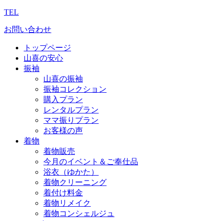
TEL
お問い合わせ
トップページ
山喜の安心
振袖
山喜の振袖
振袖コレクション
購入プラン
レンタルプラン
ママ振りプラン
お客様の声
着物
着物販売
今月のイベント＆ご奉仕品
浴衣（ゆかた）
着物クリーニング
着付け料金
着物リメイク
着物コンシェルジュ