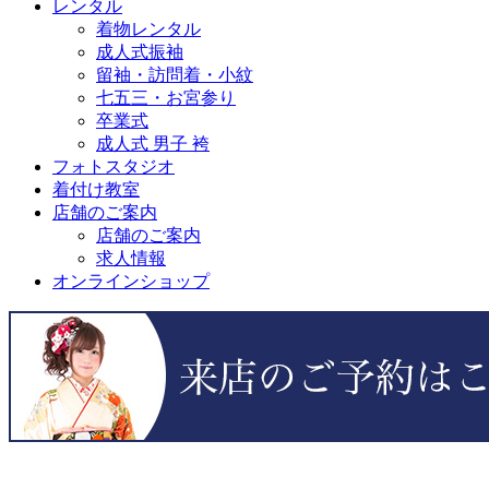
レンタル
着物レンタル
成人式振袖
留袖・訪問着・小紋
七五三・お宮参り
卒業式
成人式 男子 袴
フォトスタジオ
着付け教室
店舗のご案内
店舗のご案内
求人情報
オンラインショップ