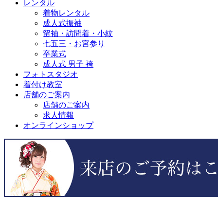
レンタル
着物レンタル
成人式振袖
留袖・訪問着・小紋
七五三・お宮参り
卒業式
成人式 男子 袴
フォトスタジオ
着付け教室
店舗のご案内
店舗のご案内
求人情報
オンラインショップ