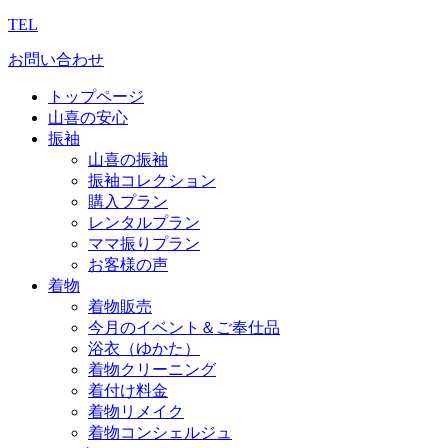
TEL
お問い合わせ
トップページ
山喜の安心
振袖
山喜の振袖
振袖コレクション
購入プラン
レンタルプラン
ママ振りプラン
お客様の声
着物
着物販売
今月のイベント＆ご奉仕品
浴衣（ゆかた）
着物クリーニング
着付け料金
着物リメイク
着物コンシェルジュ