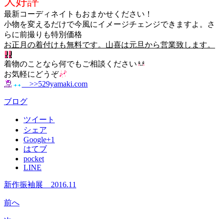
大好評
最新コーディネイトもおまかせください！
小物を変えるだけで今風にイメージチェンジできますよ。さ
らに前撮りも特別価格
お正月の着付けも無料です。山喜は元旦から営業致します。
着物のことなら何でもご相談ください
お気軽にどうぞ
>>529yamaki.com
ブログ
ツイート
シェア
Google+1
はてブ
pocket
LINE
新作振袖展 2016.11
前へ