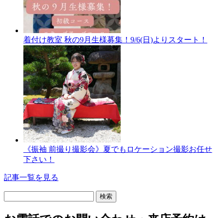
着付け教室 秋の9月生様募集！9/6(日)よりスタート！
《振袖 前撮り撮影会》夏でもロケーション撮影お任せ
下さい！
記事一覧を見る
検
索: