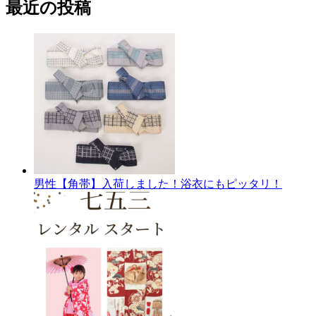
最近の投稿
カ
イ
ブ
男性【角帯】入荷しました！浴衣にもピッタリ！