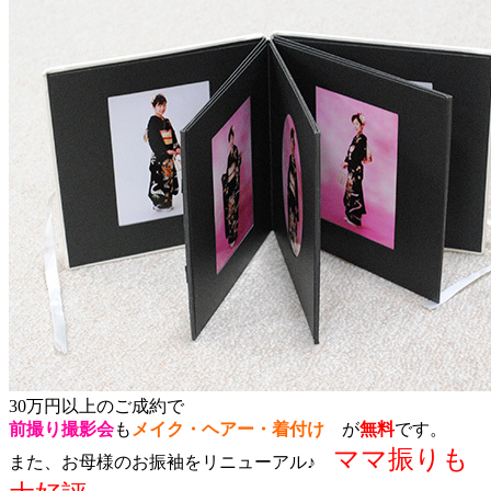
30万円以上のご成約で
前撮り撮影会
も
メイク・ヘアー・着付け
が
無料
です。
ママ振りも
また、お母様のお振袖をリニューアル♪