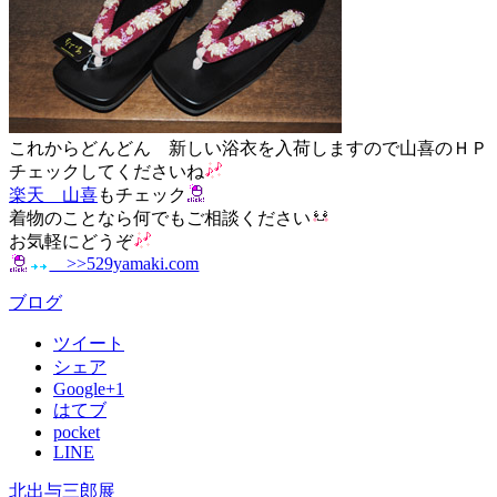
これからどんどん 新しい浴衣を入荷しますので山喜のＨＰ
チェックしてくださいね
楽天 山喜
もチェック
着物のことなら何でもご相談ください
お気軽にどうぞ
>>529yamaki.com
ブログ
ツイート
シェア
Google+1
はてブ
pocket
LINE
北出与三郎展