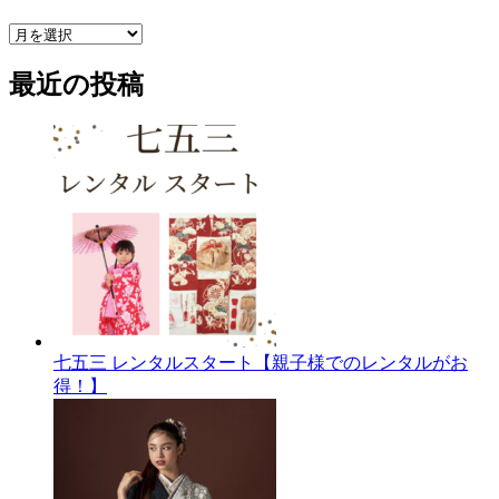
ア
ー
最近の投稿
カ
イ
ブ
七五三 レンタルスタート【親子様でのレンタルがお
得！】