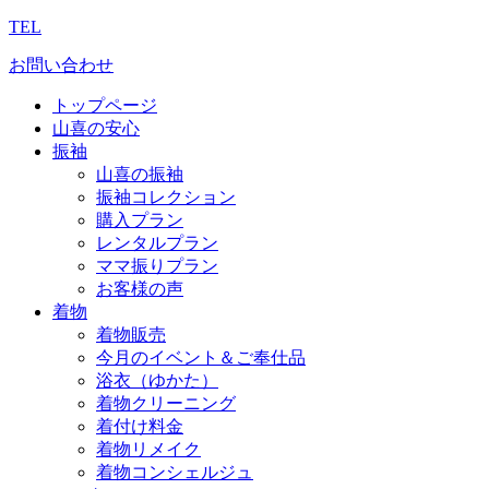
TEL
お問い合わせ
トップページ
山喜の安心
振袖
山喜の振袖
振袖コレクション
購入プラン
レンタルプラン
ママ振りプラン
お客様の声
着物
着物販売
今月のイベント＆ご奉仕品
浴衣（ゆかた）
着物クリーニング
着付け料金
着物リメイク
着物コンシェルジュ