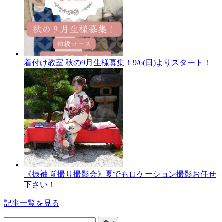
着付け教室 秋の9月生様募集！9/6(日)よりスタート！
《振袖 前撮り撮影会》夏でもロケーション撮影お任せ
下さい！
記事一覧を見る
検