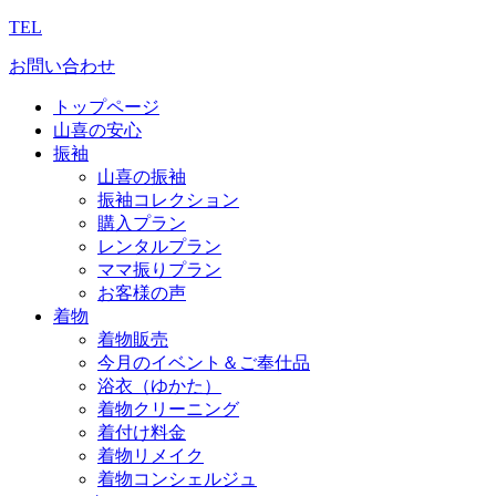
TEL
お問い合わせ
トップページ
山喜の安心
振袖
山喜の振袖
振袖コレクション
購入プラン
レンタルプラン
ママ振りプラン
お客様の声
着物
着物販売
今月のイベント＆ご奉仕品
浴衣（ゆかた）
着物クリーニング
着付け料金
着物リメイク
着物コンシェルジュ