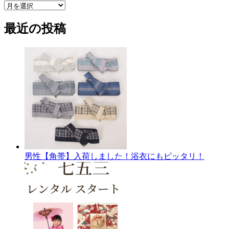
ア
ー
最近の投稿
カ
イ
ブ
男性【角帯】入荷しました！浴衣にもピッタリ！