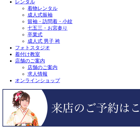
レンタル
着物レンタル
成人式振袖
留袖・訪問着・小紋
七五三・お宮参り
卒業式
成人式 男子 袴
フォトスタジオ
着付け教室
店舗のご案内
店舗のご案内
求人情報
オンラインショップ