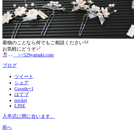
着物のことなら何でもご相談ください
お気軽にどうぞ
>>529yamaki.com
ブログ
ツイート
シェア
Google+1
はてブ
pocket
LINE
入卒式に間に合います。
前へ