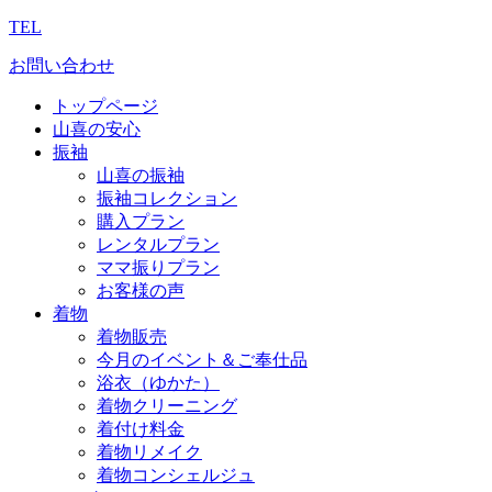
TEL
お問い合わせ
トップページ
山喜の安心
振袖
山喜の振袖
振袖コレクション
購入プラン
レンタルプラン
ママ振りプラン
お客様の声
着物
着物販売
今月のイベント＆ご奉仕品
浴衣（ゆかた）
着物クリーニング
着付け料金
着物リメイク
着物コンシェルジュ