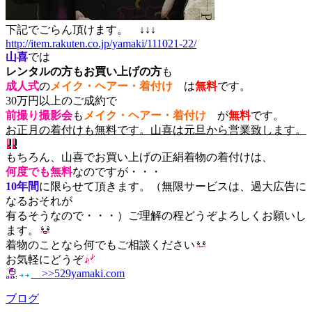
下記でごらん頂けます。 ↓↓↓
http://item.rakuten.co.jp/yamaki/111021-22/
山喜
では
レンタルの方
もお買い上げの方
も
成人式
の
メイク・ヘアー・着付け
は
無料
です。
30万円以上のご成約で
前撮り撮影会
も
メイク・ヘアー・着付け
が
無料
です。
お正月の着付けも無料です。山喜は元旦から営業致します。
もちろん、山喜でお買い上げの正絹着物の着付けは、
何度でも無料
なのですが・・・
10年間
に限らせて頂きます。（無限サービスは、過大広告に
なるおそれが
有るそうなので・・・）ご理解の程どうぞよろしくお願いし
ます。
着物のことなら何でもご相談ください
お気軽にどうぞ
>>529yamaki.com
ブログ