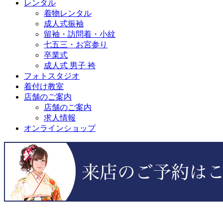
レンタル
着物レンタル
成人式振袖
留袖・訪問着・小紋
七五三・お宮参り
卒業式
成人式 男子 袴
フォトスタジオ
着付け教室
店舗のご案内
店舗のご案内
求人情報
オンラインショップ