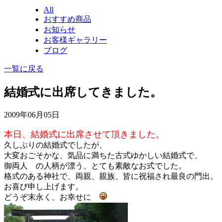
All
おすすめ商品
お知らせ
お客様ギャラリー
ブログ
一覧に戻る
結婚式に出席してきました。
2009年06月05日
本日、結婚式に出席させて頂きました。
久しぶりの結婚式でしたが、
大変おごそかな、気品に満ちた古式ゆかしい結婚式で、
御両人 の人柄が漂う、とても素敵なお式でした。
格式のある神社で、両親、親族、皆に祝福され最良の門出。
お喜び申し上げます。
どうぞ末永く、お幸せに