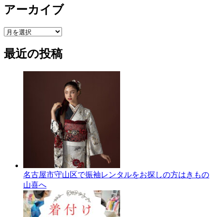
アーカイブ
ア
ー
最近の投稿
カ
イ
ブ
名古屋市守山区で振袖レンタルをお探しの方はきもの
山喜へ