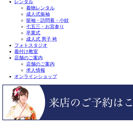
レンタル
着物レンタル
成人式振袖
留袖・訪問着・小紋
七五三・お宮参り
卒業式
成人式 男子 袴
フォトスタジオ
着付け教室
店舗のご案内
店舗のご案内
求人情報
オンラインショップ