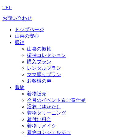
TEL
お問い合わせ
トップページ
山喜の安心
振袖
山喜の振袖
振袖コレクション
購入プラン
レンタルプラン
ママ振りプラン
お客様の声
着物
着物販売
今月のイベント＆ご奉仕品
浴衣（ゆかた）
着物クリーニング
着付け料金
着物リメイク
着物コンシェルジュ