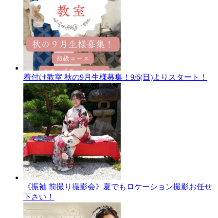
着付け教室 秋の9月生様募集！9/6(日)よりスタート！
《振袖 前撮り撮影会》夏でもロケーション撮影お任せ
下さい！