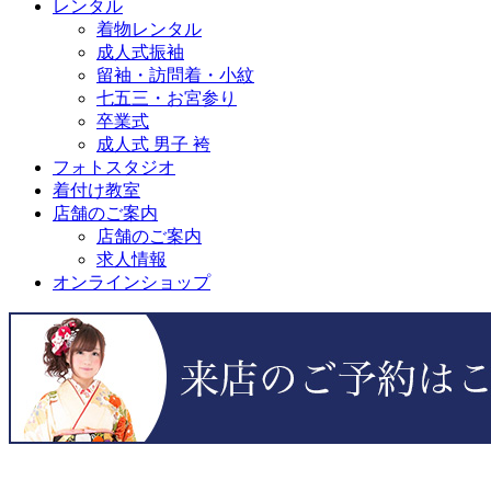
レンタル
着物レンタル
成人式振袖
留袖・訪問着・小紋
七五三・お宮参り
卒業式
成人式 男子 袴
フォトスタジオ
着付け教室
店舗のご案内
店舗のご案内
求人情報
オンラインショップ