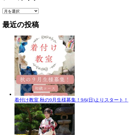
ア
ー
最近の投稿
カ
イ
ブ
着付け教室 秋の9月生様募集！9/6(日)よりスタート！