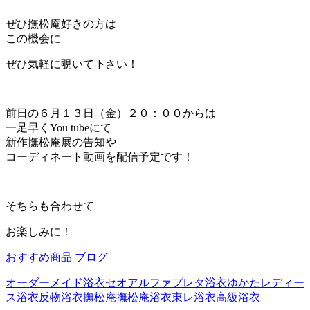
ぜひ撫松庵好きの方は
この機会に
ぜひ気軽に覗いて下さい！
前日の６月１３日（金）２０：００からは
一足早くYou tubeにて
新作撫松庵展の告知や
コーディネート動画を配信予定です！
そちらも合わせて
お楽しみに！
おすすめ商品
ブログ
オーダーメイド浴衣
セオアルファ
プレタ浴衣
ゆかた
レディー
ス浴衣
反物浴衣
撫松庵
撫松庵浴衣
東レ
浴衣
高級浴衣