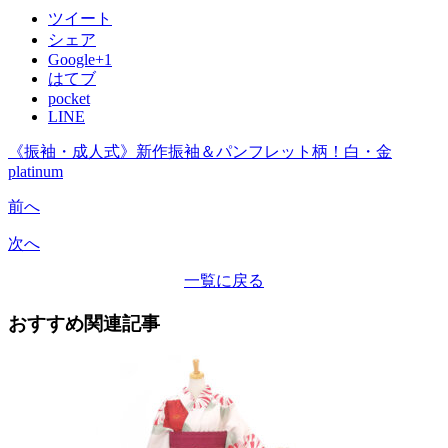
ツイート
シェア
Google+1
はてブ
pocket
LINE
《振袖・成人式》新作振袖＆パンフレット柄！白・金
platinum
前へ
次へ
一覧に戻る
おすすめ関連記事