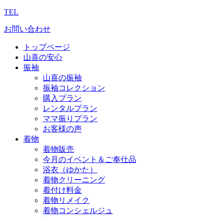
TEL
お問い合わせ
トップページ
山喜の安心
振袖
山喜の振袖
振袖コレクション
購入プラン
レンタルプラン
ママ振りプラン
お客様の声
着物
着物販売
今月のイベント＆ご奉仕品
浴衣（ゆかた）
着物クリーニング
着付け料金
着物リメイク
着物コンシェルジュ