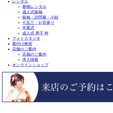
レンタル
着物レンタル
成人式振袖
留袖・訪問着・小紋
七五三・お宮参り
卒業式
成人式 男子 袴
フォトスタジオ
着付け教室
店舗のご案内
店舗のご案内
求人情報
オンラインショップ