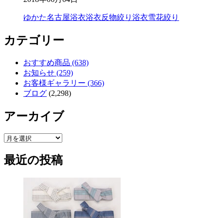
ゆかた
名古屋
浴衣
浴衣反物
絞り浴衣
雪花絞り
カテゴリー
おすすめ商品 (638)
お知らせ (259)
お客様ギャラリー (366)
ブログ
(2,298)
アーカイブ
ア
ー
最近の投稿
カ
イ
ブ