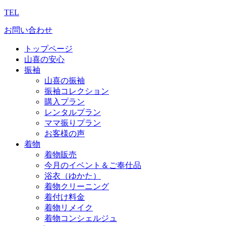
TEL
お問い合わせ
トップページ
山喜の安心
振袖
山喜の振袖
振袖コレクション
購入プラン
レンタルプラン
ママ振りプラン
お客様の声
着物
着物販売
今月のイベント＆ご奉仕品
浴衣（ゆかた）
着物クリーニング
着付け料金
着物リメイク
着物コンシェルジュ