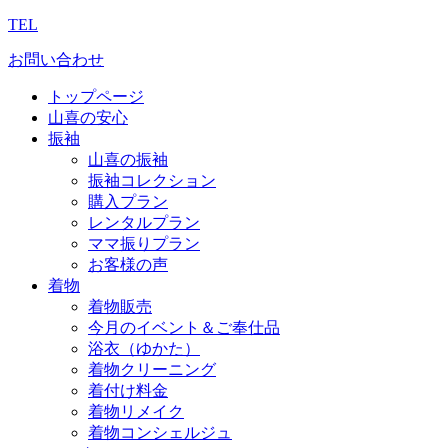
TEL
お問い合わせ
トップページ
山喜の安心
振袖
山喜の振袖
振袖コレクション
購入プラン
レンタルプラン
ママ振りプラン
お客様の声
着物
着物販売
今月のイベント＆ご奉仕品
浴衣（ゆかた）
着物クリーニング
着付け料金
着物リメイク
着物コンシェルジュ