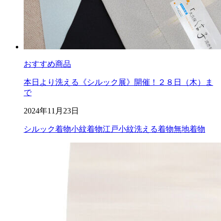
おすすめ商品
本日より洗える《シルック展》開催！２８日（木）ま
で
2024年11月23日
シルック着物
小紋着物
江戸小紋
洗える着物
無地着物