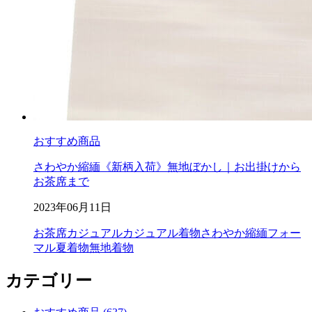
おすすめ商品
さわやか縮緬《新柄入荷》無地ぼかし｜お出掛けから
お茶席まで
2023年06月11日
お茶席
カジュアル
カジュアル着物
さわやか縮緬
フォー
マル
夏着物
無地着物
カテゴリー