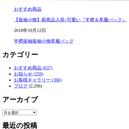
おすすめ商品
【振袖小物】新商品入荷♪可愛い『半襟＆草履バック』
2018年10月12日
半襟
振袖
振袖小物
草履バッグ
カテゴリー
おすすめ商品 (637)
お知らせ (259)
お客様ギャラリー (366)
ブログ
(2,296)
アーカイブ
ア
ー
最近の投稿
カ