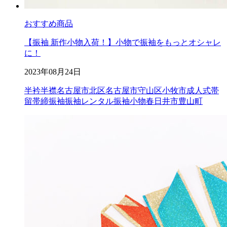
おすすめ商品
【振袖 新作小物入荷！】小物で振袖をもっとオシャレ
に！
2023年08月24日
半衿
半襟
名古屋市北区
名古屋市守山区
小牧市成人式
帯
留
帯締
振袖
振袖レンタル
振袖小物
春日井市
豊山町