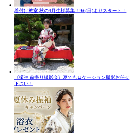
着付け教室 秋の9月生様募集！9/6(日)よりスタート！
《振袖 前撮り撮影会》夏でもロケーション撮影お任せ
下さい！