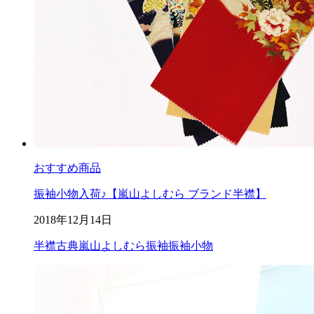
おすすめ商品
振袖小物入荷♪【嵐山よしむら ブランド半襟】
2018年12月14日
半襟
古典
嵐山よしむら
振袖
振袖小物