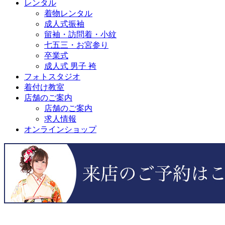
レンタル
着物レンタル
成人式振袖
留袖・訪問着・小紋
七五三・お宮参り
卒業式
成人式 男子 袴
フォトスタジオ
着付け教室
店舗のご案内
店舗のご案内
求人情報
オンラインショップ