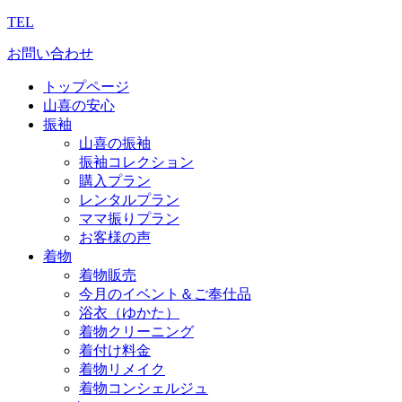
TEL
お問い合わせ
トップページ
山喜の安心
振袖
山喜の振袖
振袖コレクション
購入プラン
レンタルプラン
ママ振りプラン
お客様の声
着物
着物販売
今月のイベント＆ご奉仕品
浴衣（ゆかた）
着物クリーニング
着付け料金
着物リメイク
着物コンシェルジュ