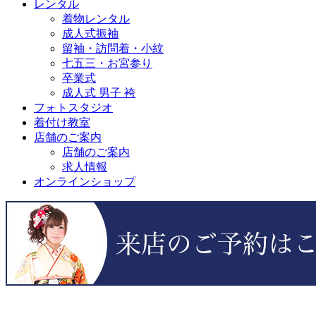
レンタル
着物レンタル
成人式振袖
留袖・訪問着・小紋
七五三・お宮参り
卒業式
成人式 男子 袴
フォトスタジオ
着付け教室
店舗のご案内
店舗のご案内
求人情報
オンラインショップ