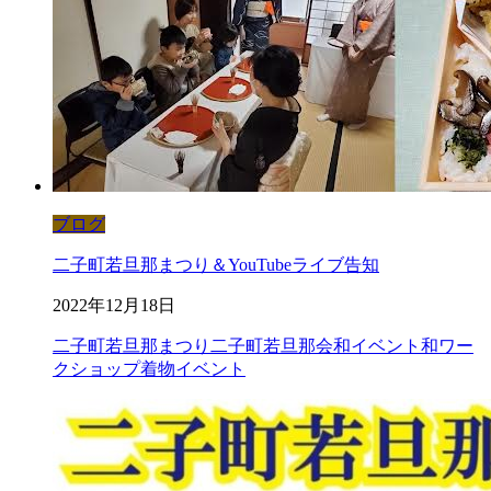
ブログ
二子町若旦那まつり＆YouTubeライブ告知
2022年12月18日
二子町若旦那まつり
二子町若旦那会
和イベント
和ワー
クショップ
着物イベント