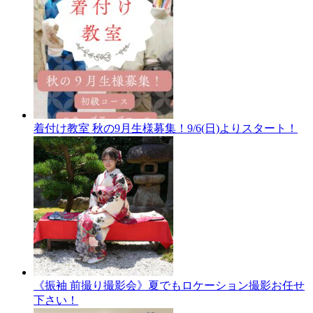
着付け教室 秋の9月生様募集！9/6(日)よりスタート！
《振袖 前撮り撮影会》夏でもロケーション撮影お任せ
下さい！