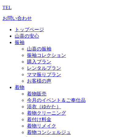
TEL
お問い合わせ
トップページ
山喜の安心
振袖
山喜の振袖
振袖コレクション
購入プラン
レンタルプラン
ママ振りプラン
お客様の声
着物
着物販売
今月のイベント＆ご奉仕品
浴衣（ゆかた）
着物クリーニング
着付け料金
着物リメイク
着物コンシェルジュ