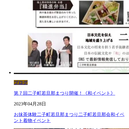
ブログ
第７回二子町若旦那まつり開催！《和イベント》
2023年04月28日
お抹茶体験
二子町若旦那まつり
二子町若旦那会
和イベ
ント
着物イベント