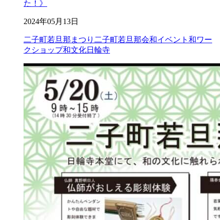
た！》
2024年05月13日
二子町若旦那まつり
二子町若旦那会
和イベント
和ワー
クショップ
和文化
日輪寺