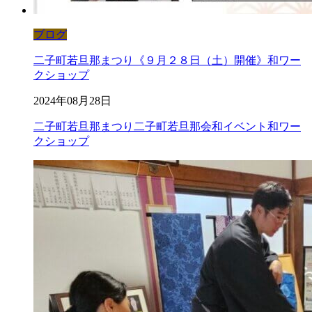
ブログ
二子町若旦那まつり《９月２８日（土）開催》和ワー
クショップ
2024年08月28日
二子町若旦那まつり
二子町若旦那会
和イベント
和ワー
クショップ