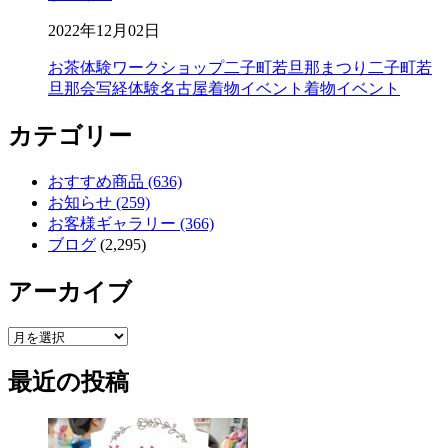
2022年12月02日
お茶体験
ワークショップ
二子町若旦那まつり
二子町若
旦那会
写経体験
名古屋着物イベント
着物イベント
カテゴリー
おすすめ商品 (636)
お知らせ (259)
お客様ギャラリー (366)
ブログ
(2,295)
アーカイブ
ア
ー
最近の投稿
カ
イ
ブ