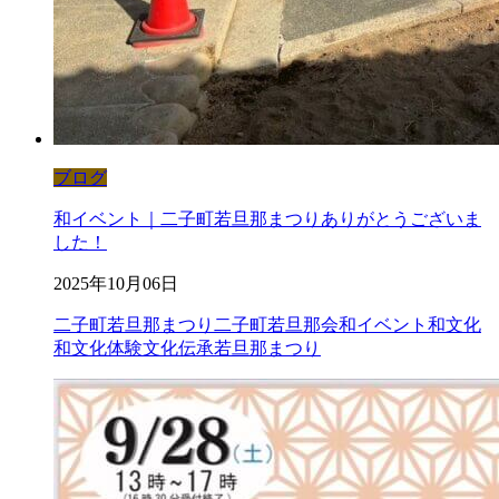
ブログ
和イベント｜二子町若旦那まつりありがとうございま
した！
2025年10月06日
二子町若旦那まつり
二子町若旦那会
和イベント
和文化
和文化体験
文化伝承
若旦那まつり